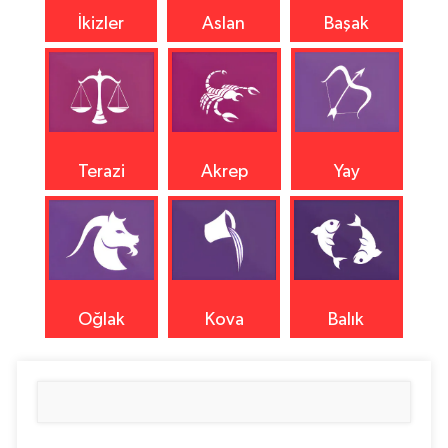
İkizler
Aslan
Başak
Terazi
Akrep
Yay
Oğlak
Kova
Balık