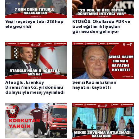
Yeşil reçeteye tabi 218 hap
KTOEÖS: Okullarda PDR ve
ele geçirildi
özel eğitim ihtiyaçları
görmezden geliniyor
Ataoğlu, Erenköy
Şemsi Kazım Erkman
Direnişi'nin 62. yıl dönümü
hayatını kaybetti
dolayısıyla mesaj yayımladı