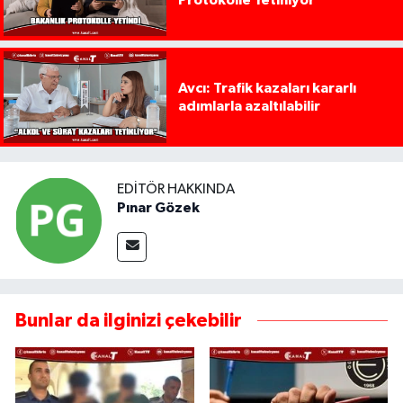
Avcı: Trafik kazaları kararlı
adımlarla azaltılabilir
EDITÖR HAKKINDA
Pınar Gözek
Bunlar da ilginizi çekebilir