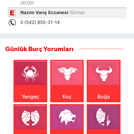
Günlük Burç Yorumları
Yengeç
Koç
Boğa