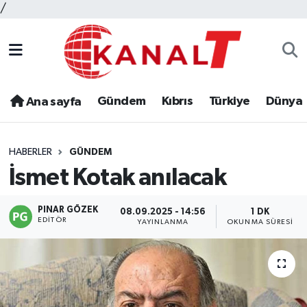
/
Gündem
Kıbrıs
Türkiye
Dünya
Ana sayfa
HABERLER
GÜNDEM
İsmet Kotak anılacak
PINAR GÖZEK
08.09.2025 - 14:56
1 DK
EDITÖR
YAYINLANMA
OKUNMA SÜRESI