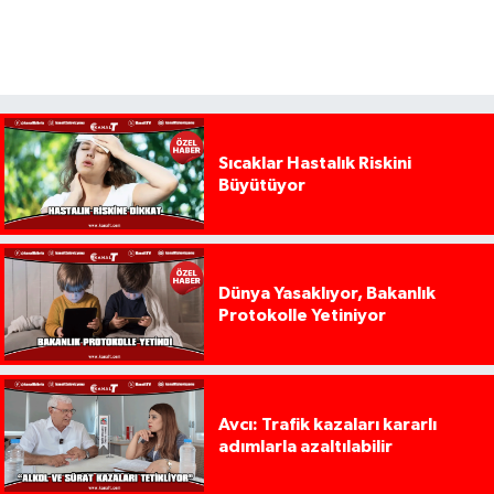
Sıcaklar Hastalık Riskini
Büyütüyor
Dünya Yasaklıyor, Bakanlık
Protokolle Yetiniyor
Avcı: Trafik kazaları kararlı
adımlarla azaltılabilir