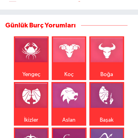
Günlük Burç Yorumları
Yengeç
Koç
Boğa
İkizler
Aslan
Başak