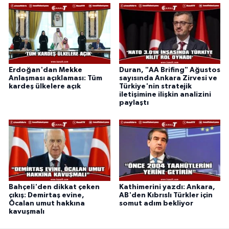
Erdoğan'dan Mekke
Duran, "AA Brifing" Ağustos
Anlaşması açıklaması: Tüm
sayısında Ankara Zirvesi ve
kardeş ülkelere açık
Türkiye'nin stratejik
iletişimine ilişkin analizini
paylaştı
Bahçeli'den dikkat çeken
Kathimerini yazdı: Ankara,
çıkış: Demirtaş evine,
AB'den Kıbrıslı Türkler için
Öcalan umut hakkına
somut adım bekliyor
kavuşmalı