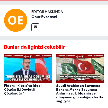
EDITÖR HAKKINDA
Onur Evrensel
Bunlar da ilginizi çekebilir
Fidan: “Kıbrıs’ta İdeal
Suudi Arabistan Savunma
Çözüm İki Devletli
Bakanı: Mekke Savunma
Çözümdür”
Anlaşması, bölgenin ve
dünyanın güvenliğine katkı
sağlıyor