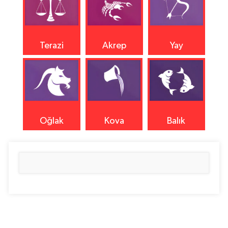
Terazi
Akrep
Yay
Oğlak
Kova
Balık