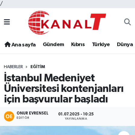
/
Gündem
Kıbrıs
Türkiye
Dünya
Ana sayfa
HABERLER
EĞITIM
İstanbul Medeniyet
Üniversitesi kontenjanları
için başvurular başladı
ONUR EVRENSEL
01.07.2025 - 10:25
EDITÖR
YAYINLANMA