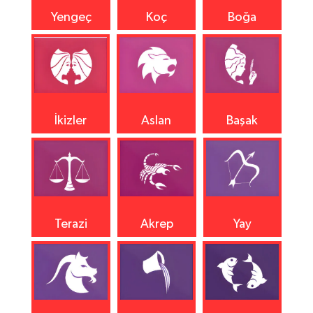
Yengeç
Koç
Boğa
İkizler
Aslan
Başak
Terazi
Akrep
Yay