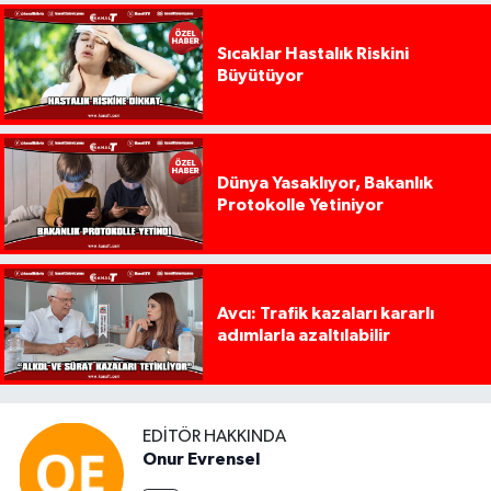
Sıcaklar Hastalık Riskini
Büyütüyor
Dünya Yasaklıyor, Bakanlık
Protokolle Yetiniyor
Avcı: Trafik kazaları kararlı
adımlarla azaltılabilir
EDITÖR HAKKINDA
Onur Evrensel