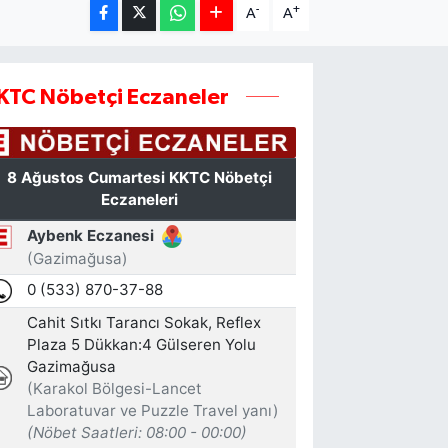
-
+
A
A
KTC Nöbetçi Eczaneler