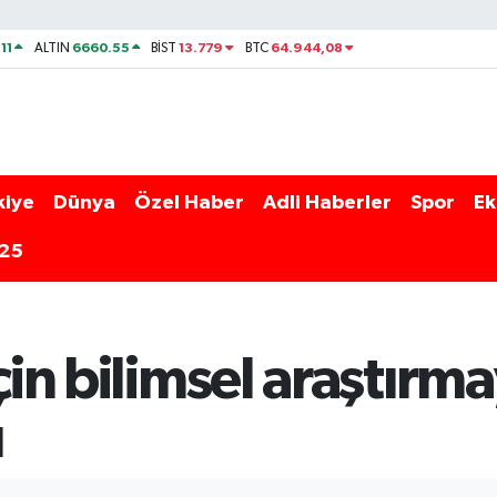
11
6660.55
13.779
64.944,08
ALTIN
BİST
BTC
kiye
Dünya
Özel Haber
Adli Haberler
Spor
Ek
025
için bilimsel araştırm
ı