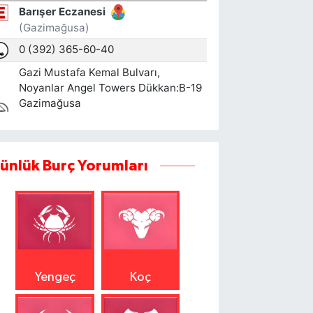
ünlük Burç Yorumları
Yengeç
Koç