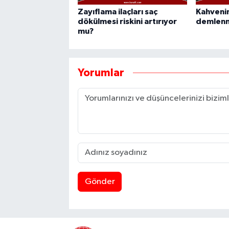
Zayıflama ilaçları saç
Kahvenin
dökülmesi riskini artırıyor
demlenme
mu?
Yorumlar
Gönder