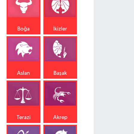
Boğa
İkizler
Aslan
Başak
Terazi
Akrep