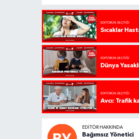
EDITÖRÜN SEÇTIĞI
Sıcaklar Hast
EDITÖRÜN SEÇTIĞI
Dünya Yasaklı
EDITÖRÜN SEÇTIĞI
Avcı: Trafik k
EDITÖR HAKKINDA
Bağımsız Yönetici