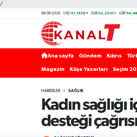
/
47,7436
55,2510
64,48
08-08-2026
USD
EUR
GBP
Ana sayfa
Gündem
Kıbrıs
Tür
Magazin
Köşe Yazarları
Seçim 2
HABERLER
SAĞLIK
Kadın sağlığı 
desteği çağrıs