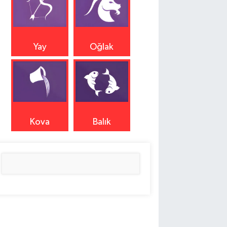
Yay
Oğlak
Kova
Balık