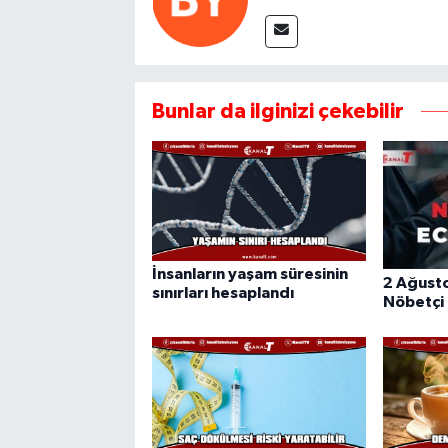
Bunlar da ilginizi çekebilir
İnsanların yaşam süresinin
2 Ağust
sınırları hesaplandı
Nöbetçi