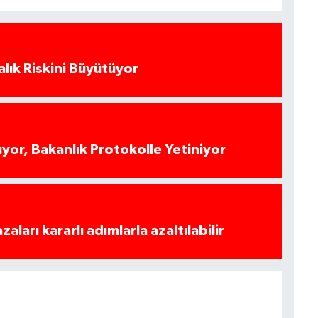
alık Riskini Büyütüyor
yor, Bakanlık Protokolle Yetiniyor
azaları kararlı adımlarla azaltılabilir