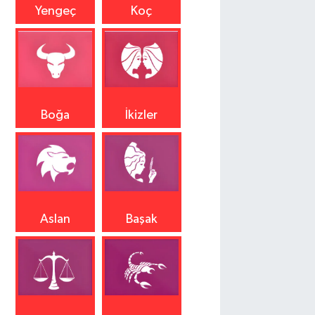
Yengeç
Koç
Boğa
İkizler
Aslan
Başak