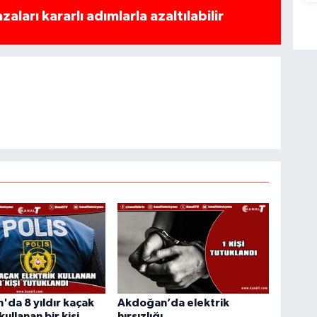
azaları kararlı adımlarla azaltılabilir
da 8 yıldır kaçak
Akdoğan’da elektrik
kullanan bir kişi
hırsızlığı