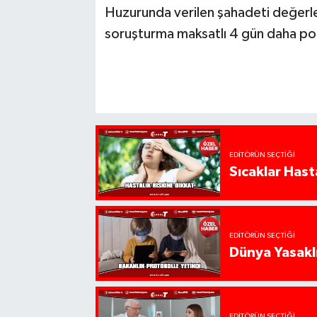
Huzurunda verilen şahadeti değerlen
soruşturma maksatlı 4 gün daha poli
EDITÖRÜN SEÇTIĞI
Sıcaklar Hast
EDITÖRÜN SEÇTIĞI
Dünya Yasaklı
EDITÖRÜN SEÇTIĞI