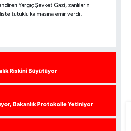
diren Yargıç Şevket Gazi, zanlıların
ste tutuklu kalmasına emir verdi.
alık Riskini Büyütüyor
yor, Bakanlık Protokolle Yetiniyor