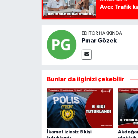
Avcı: Trafik k
EDITÖR HAKKINDA
Pınar Gözek
Bunlar da ilginizi çekebilir
İkamet izinsiz 5 kişi
Akdoğan'
tutuklandı
elektrik 