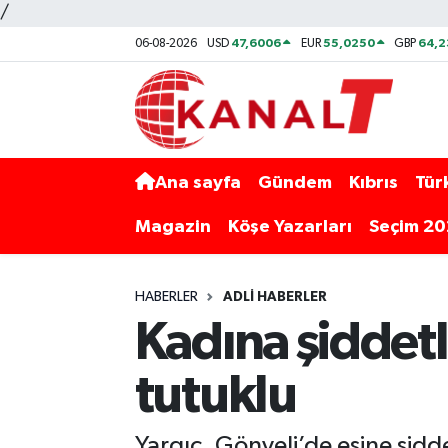
/
47,6006
55,0250
64,
06-08-2026
USD
EUR
GBP
Ana sayfa
Gündem
Kıbrıs
Tür
Magazin
Köşe Yazarları
Seçim 2
HABERLER
ADLI HABERLER
Kadına şiddetl
tutuklu
Yargıç, Gönyeli’de eşine şid