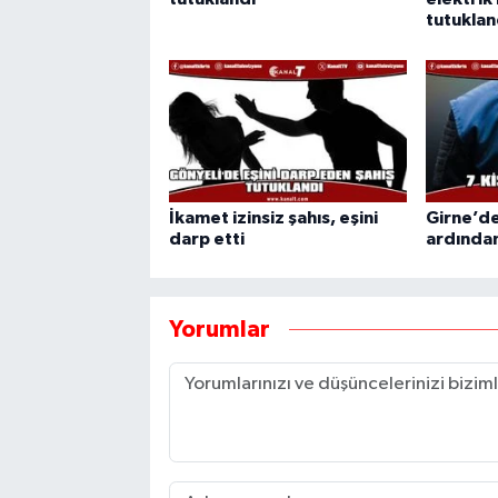
tutuklan
İkamet izinsiz şahıs, eşini
Girne’de
darp etti
ardından
Yorumlar