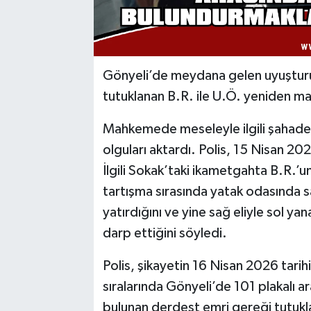
Gönyeli’de meydana gelen uyuşturuc
tutuklanan B.R. ile U.Ö. yeniden ma
Mahkemede meseleyle ilgili şahad
olguları aktardı. Polis, 15 Nisan 20
İlgili Sokak’taki ikametgahta B.R.’un 
tartışma sırasında yatak odasında s
yatırdığını ve yine sağ eliyle sol y
darp ettiğini söyledi.
Polis, şikayetin 16 Nisan 2026 tarih
sıralarında Gönyeli’de 101 plakalı ar
bulunan derdest emri gereği tutukla