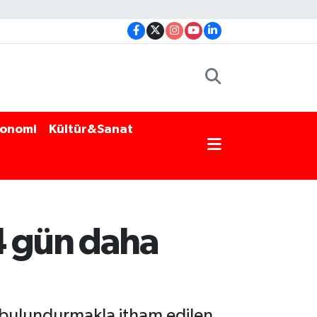
onomi
Kültür&Sanat
 4 gün daha
a bulundurmakla itham edilen