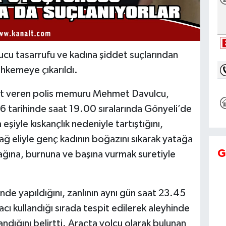
u tasarrufu ve kadına şiddet suçlarından
hkemeye çıkarıldı.
et veren polis memuru Mehmet Davulcu,
26 tarihinde saat 19.00 sıralarında Gönyeli’de
eşiyle kıskançlık nedeniyle tartıştığını,
ağ eliyle genç kadının boğazını sıkarak yatağa
G
anağına, burnuna ve başına vurmak suretiyle
inde yapıldığını, zanlının aynı gün saat 23.45
acı kullandığı sırada tespit edilerek aleyhinde
ndığını belirtti. Araçta yolcu olarak bulunan