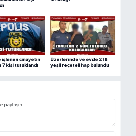
dı
 işlenen cinayetin
Üzerlerinde ve evde 218
 7 kişi tutuklandı
yeşil reçeteli hap bulundu