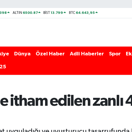
2398
6500.87
13.799
64.643,95
ALTIN
BİST
BTC
kiye
Dünya
Özel Haber
Adli Haberler
Spor
Ek
025
e itham edilen zanlı
det uyguladığı ve uyuşturucu tasarrufund