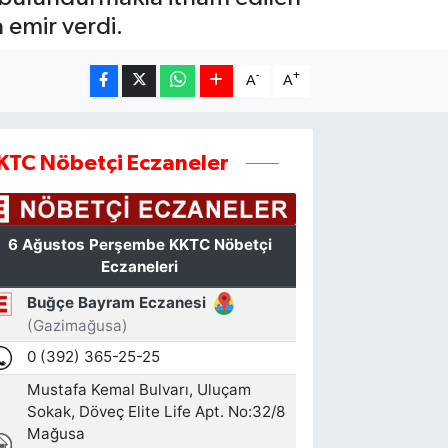
 emir verdi.
-
+
A
A
KTC Nöbetçi Eczaneler