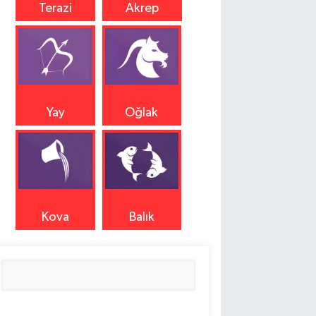
Terazi
Akrep
Yay
Oğlak
Kova
Balık