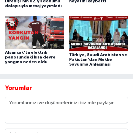
Direnişi'nin 62. yıl dönümü
hayatını kaybetti
dolayısıyla mesaj yayımladı
Alsancak'ta elektrik
Türkiye, Suudi Arabistan ve
panosundaki kısa devre
Pakistan'dan Mekke
yangına neden oldu
Savunma Anlaşması
Yorumlar