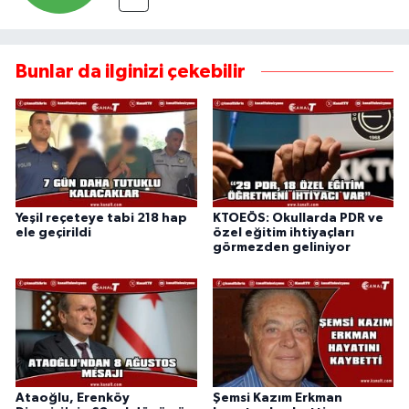
Bunlar da ilginizi çekebilir
Yeşil reçeteye tabi 218 hap
KTOEÖS: Okullarda PDR ve
ele geçirildi
özel eğitim ihtiyaçları
görmezden geliniyor
Ataoğlu, Erenköy
Şemsi Kazım Erkman