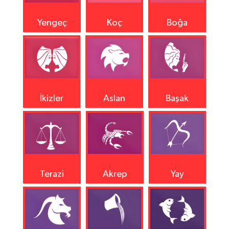
Yengeç
Koç
Boğa
İkizler
Aslan
Başak
Terazi
Akrep
Yay