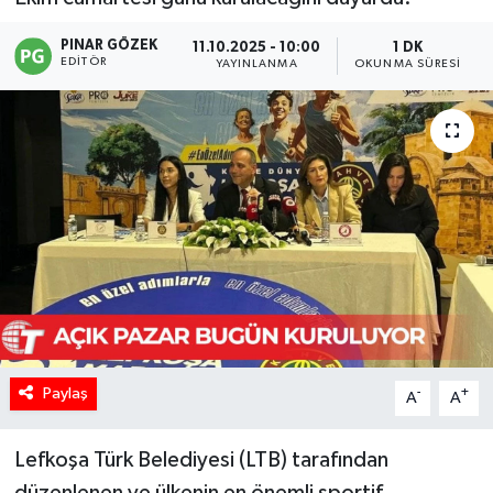
PINAR GÖZEK
11.10.2025 - 10:00
1 DK
EDITÖR
YAYINLANMA
OKUNMA SÜRESI
Paylaş
-
+
A
A
Lefkoşa Türk Belediyesi (LTB) tarafından
düzenlenen ve ülkenin en önemli sportif