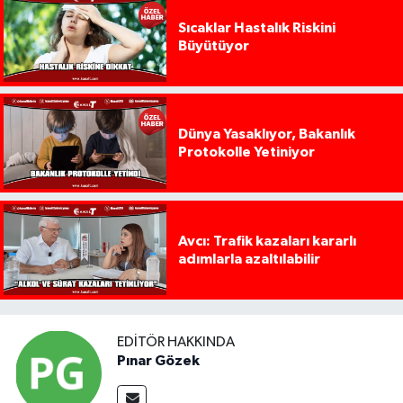
Sıcaklar Hastalık Riskini
Büyütüyor
Dünya Yasaklıyor, Bakanlık
Protokolle Yetiniyor
Avcı: Trafik kazaları kararlı
adımlarla azaltılabilir
EDITÖR HAKKINDA
Pınar Gözek