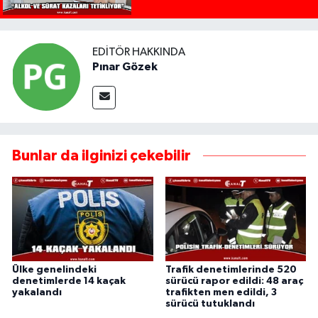
EDITÖR HAKKINDA
Pınar Gözek
Bunlar da ilginizi çekebilir
Ülke genelindeki
Trafik denetimlerinde 520
denetimlerde 14 kaçak
sürücü rapor edildi: 48 araç
yakalandı
trafikten men edildi, 3
sürücü tutuklandı