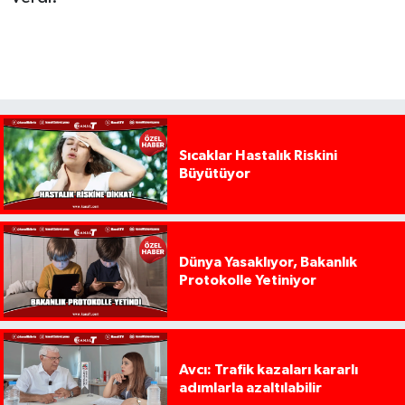
Sıcaklar Hastalık Riskini
Büyütüyor
Dünya Yasaklıyor, Bakanlık
Protokolle Yetiniyor
Avcı: Trafik kazaları kararlı
adımlarla azaltılabilir