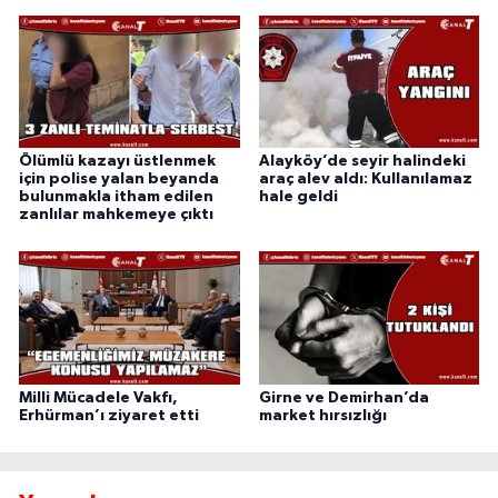
Ölümlü kazayı üstlenmek
Alayköy’de seyir halindeki
için polise yalan beyanda
araç alev aldı: Kullanılamaz
bulunmakla itham edilen
hale geldi
zanlılar mahkemeye çıktı
Milli Mücadele Vakfı,
Girne ve Demirhan’da
Erhürman’ı ziyaret etti
market hırsızlığı