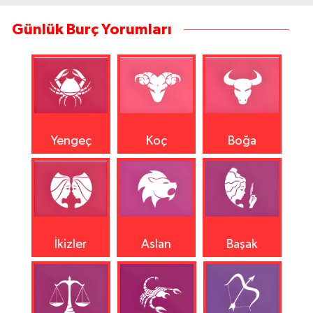
Günlük Burç Yorumları
Yengeç
Koç
Boğa
İkizler
Aslan
Başak