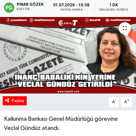
PINAR GÖZEK
01.07.2026 - 10:38
1 DK
EDITÖR
YAYINLANMA
OKUNMA SÜRESI
Paylaş
-
+
A
A
Kalkınma Bankası Genel Müdürlüğü görevine
Veclal Gündüz atandı.