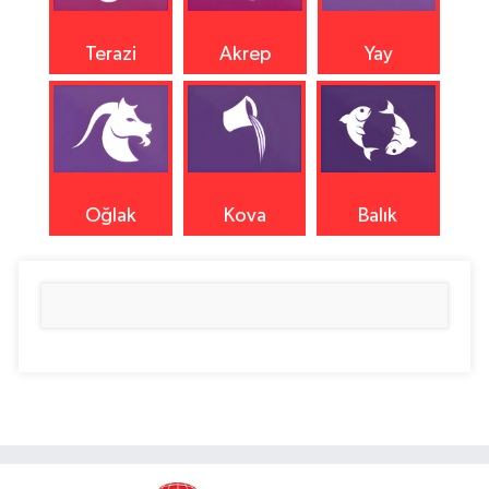
Terazi
Akrep
Yay
Oğlak
Kova
Balık