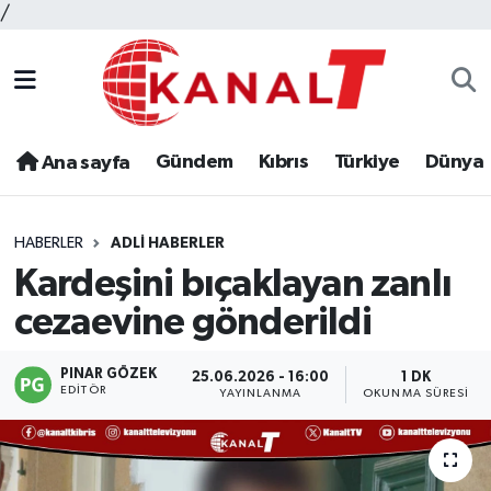
/
Gündem
Kıbrıs
Türkiye
Dünya
Ana sayfa
HABERLER
ADLI HABERLER
Kardeşini bıçaklayan zanlı
cezaevine gönderildi
PINAR GÖZEK
25.06.2026 - 16:00
1 DK
EDITÖR
YAYINLANMA
OKUNMA SÜRESI