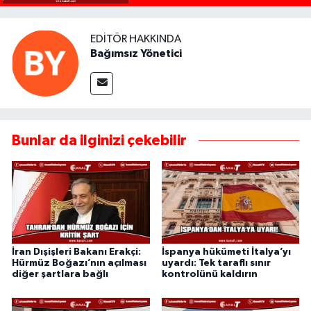
EDITÖR HAKKINDA
Bağımsız Yönetici
Bunlar da ilginizi çekebilir
İran Dışişleri Bakanı Erakçi:
İspanya hükümeti İtalya’yı
Hürmüz Boğazı’nın açılması
uyardı: Tek taraflı sınır
diğer şartlara bağlı
kontrolünü kaldırın