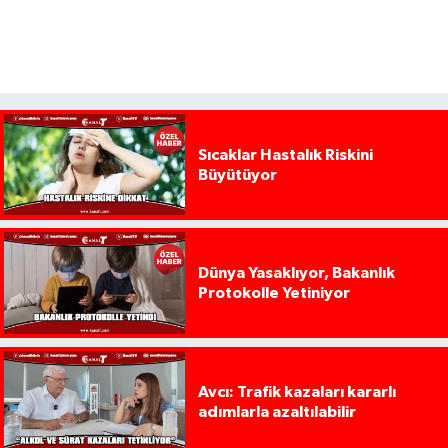
Sıcaklar Hastalık Riskini
Büyütüyor
Dünya Yasaklıyor, Bakanlık
Protokolle Yetiniyor
Avcı: Trafik kazaları kararlı
adımlarla azaltılabilir