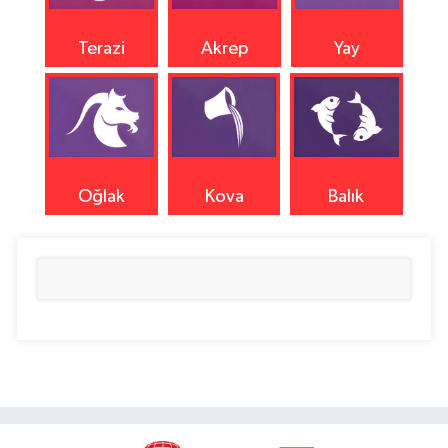
Terazi
Akrep
Yay
Oğlak
Kova
Balık