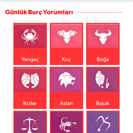
Günlük Burç Yorumları
Yengeç
Koç
Boğa
İkizler
Aslan
Başak