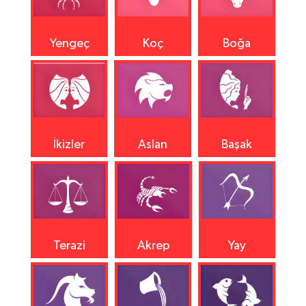
Yengeç
Koç
Boğa
İkizler
Aslan
Başak
Terazi
Akrep
Yay