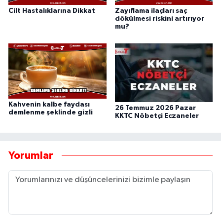
Cilt Hastalıklarına Dikkat
Zayıflama ilaçları saç
dökülmesi riskini artırıyor
mu?
Kahvenin kalbe faydası
26 Temmuz 2026 Pazar
demlenme şeklinde gizli
KKTC Nöbetçi Eczaneler
Yorumlar