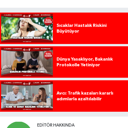
Sıcaklar Hastalık Riskini
Büyütüyor
Dünya Yasaklıyor, Bakanlık
Protokolle Yetiniyor
Avcı: Trafik kazaları kararlı
adımlarla azaltılabilir
EDITÖR HAKKINDA