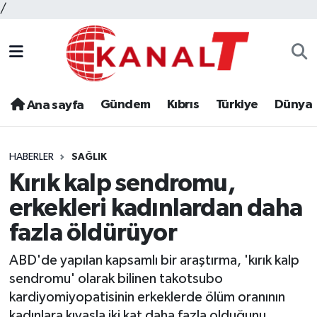
/
Gündem
Kıbrıs
Türkiye
Dünya
Ana sayfa
HABERLER
SAĞLIK
Kırık kalp sendromu,
erkekleri kadınlardan daha
fazla öldürüyor
ABD'de yapılan kapsamlı bir araştırma, 'kırık kalp
sendromu' olarak bilinen takotsubo
kardiyomiyopatisinin erkeklerde ölüm oranının
kadınlara kıyasla iki kat daha fazla olduğunu