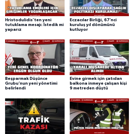
Hristodulidis’ten yeni
Eczacılar Birliği, 67’nci
tutuklama mesajı: İstedik mi
kuruluş yıl dönümünü
yaparız
kutluyor
Beşparmak Düşünce
Evine girmek için çatıdan
Grubu’nun yeni yönetimi
balkona inmeye çalışan kişi
belirlendi
9 metreden düştü