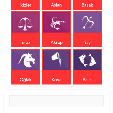
İkizler
Aslan
Başak
Terazi
Akrep
Yay
Oğlak
Kova
Balık