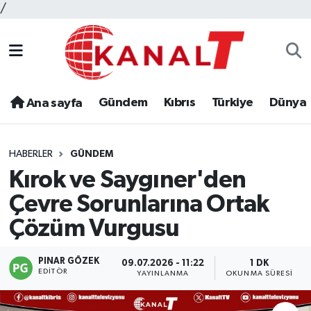
/
Gündem
Kıbrıs
Türkiye
Dünya
Ana sayfa
HABERLER
GÜNDEM
Kırok ve Saygıner'den
Çevre Sorunlarına Ortak
Çözüm Vurgusu
PINAR GÖZEK
09.07.2026 - 11:22
1 DK
EDITÖR
YAYINLANMA
OKUNMA SÜRESI