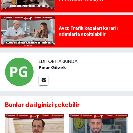
Avcı: Trafik kazaları kararlı
adımlarla azaltılabilir
EDITÖR HAKKINDA
Pınar Gözek
Bunlar da ilginizi çekebilir