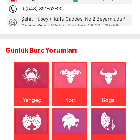
Günlük Burç Yorumları
Yengeç
Koç
Boğa