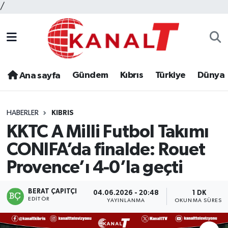
/
Gündem
Kıbrıs
Türkiye
Dünya
Ana sayfa
HABERLER
KIBRIS
KKTC A Milli Futbol Takımı
CONIFA’da finalde: Rouet
Provence’ı 4-0’la geçti
BERAT ÇAPITÇI
04.06.2026 - 20:48
1 DK
EDITÖR
YAYINLANMA
OKUNMA SÜRESI