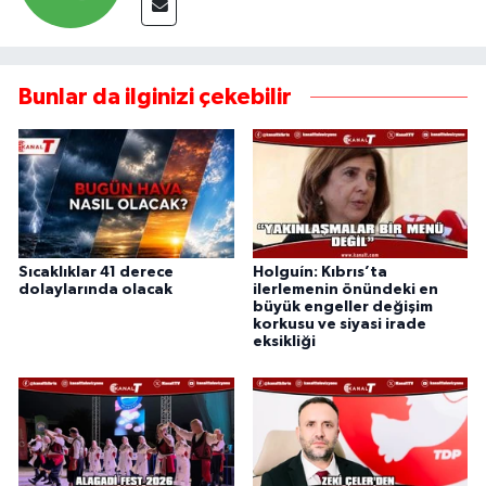
Bunlar da ilginizi çekebilir
Sıcaklıklar 41 derece
Holguín: Kıbrıs’ta
dolaylarında olacak
ilerlemenin önündeki en
büyük engeller değişim
korkusu ve siyasi irade
eksikliği