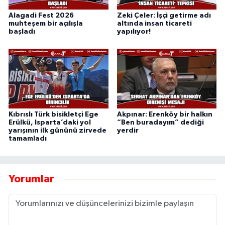
Alagadi Fest 2026
Zeki Çeler: İşçi getirme adı
muhteşem bir açılışla
altında insan ticareti
başladı
yapılıyor!
Kıbrıslı Türk bisikletçi Ege
Akpınar: Erenköy bir halkın
Erülkü, Isparta’daki yol
“Ben buradayım” dediği
yarışının ilk gününü zirvede
yerdir
tamamladı
Yorumlar