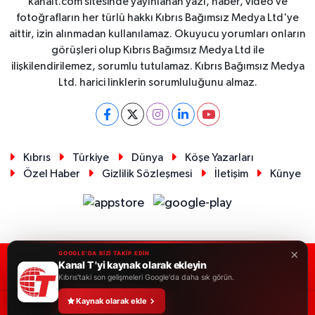
kanalt.com sitesinde yayınlanan yazı, haber, video ve
fotoğrafların her türlü hakkı Kıbrıs Bağımsız Medya Ltd'ye
aittir, izin alınmadan kullanılamaz. Okuyucu yorumları onların
görüşleri olup Kıbrıs Bağımsız Medya Ltd ile
ilişkilendirilemez, sorumlu tutulamaz. Kıbrıs Bağımsız Medya
Ltd. harici linklerin sorumluluğunu almaz.
Kıbrıs
Türkiye
Dünya
Köşe Yazarları
Özel Haber
Gizlilik Sözleşmesi
İletişim
Künye
×
GOOGLE'DA BİZİ TAKİP EDİN
Kanal T 'yi kaynak olarak ekleyin
RSS
Copyright © 2026. Her hakkı saklıdır.
Kıbrıs'taki son gelişmeleri Google'da daha sık görün.
Kaynak olarak ekle
Haber Yazılımı:
TE Bilişim