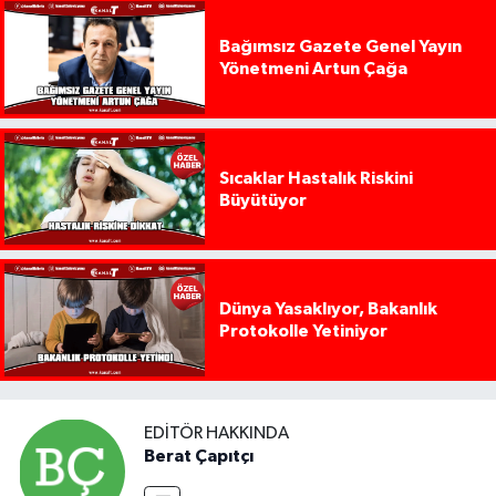
Bağımsız Gazete Genel Yayın
Yönetmeni Artun Çağa
Sıcaklar Hastalık Riskini
Büyütüyor
Dünya Yasaklıyor, Bakanlık
Protokolle Yetiniyor
EDITÖR HAKKINDA
Berat Çapıtçı