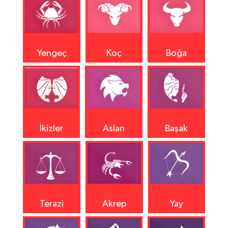
Yengeç
Koç
Boğa
İkizler
Aslan
Başak
Terazi
Akrep
Yay