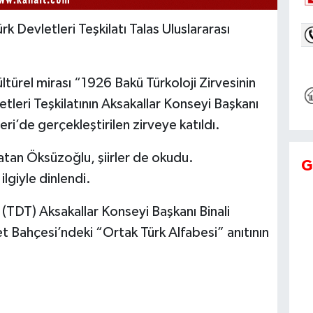
 Devletleri Teşkilatı Talas Uluslararası
türel mirası “1926 Bakü Türkoloji Zirvesinin
tleri Teşkilatının Aksakallar Konseyi Başkanı
eri’de gerçekleştirilen zirveye katıldı.
latan Öksüzoğlu, şiirler de okudu.
G
lgiyle dinlendi.
 (TDT) Aksakallar Konseyi Başkanı Binali
llet Bahçesi’ndeki “Ortak Türk Alfabesi” anıtının