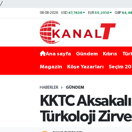
/
47,7436
55,2510
64,48
08-08-2026
USD
EUR
GBP
Ana sayfa
Gündem
Kıbrıs
Tür
Magazin
Köşe Yazarları
Seçim 2
HABERLER
GÜNDEM
KKTC Aksakalı
Türkoloji Zirve