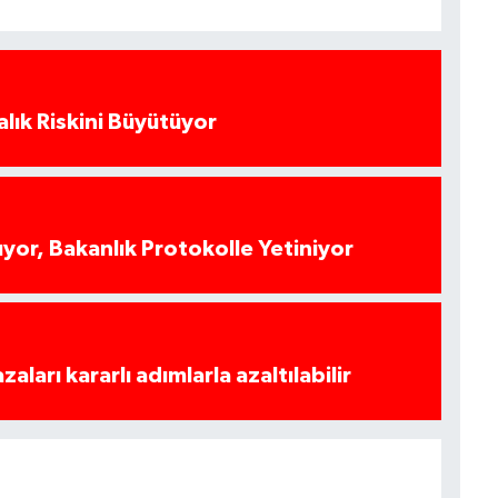
alık Riskini Büyütüyor
yor, Bakanlık Protokolle Yetiniyor
azaları kararlı adımlarla azaltılabilir