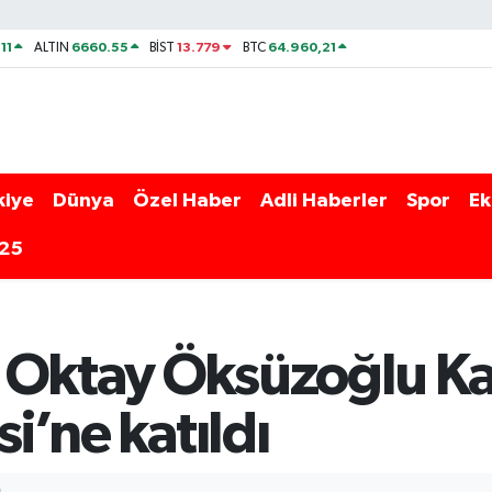
11
6660.55
13.779
64.960,21
ALTIN
BİST
BTC
kiye
Dünya
Özel Haber
Adli Haberler
Spor
Ek
025
 Oktay Öksüzoğlu Ka
si’ne katıldı