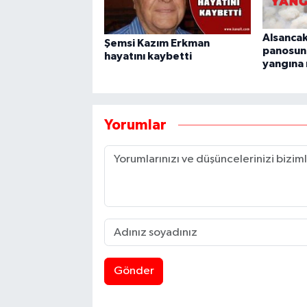
Alsancak
Şemsi Kazım Erkman
panosun
hayatını kaybetti
yangına
Yorumlar
Gönder