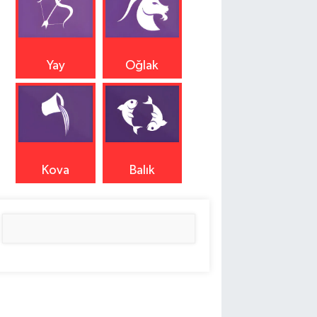
Yay
Oğlak
Kova
Balık