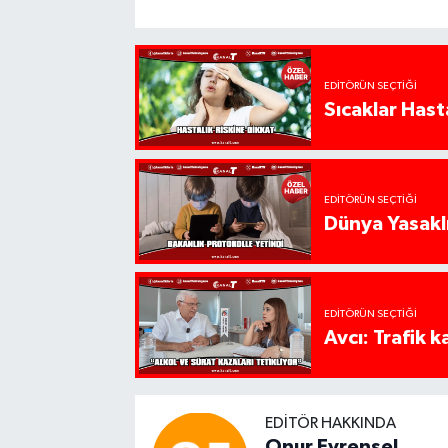
EDITÖRÜN SEÇTIĞI
Sıcaklar Hast
EDITÖRÜN SEÇTIĞI
Dünya Yasaklı
EDITÖRÜN SEÇTIĞI
Avcı: Trafik k
EDITÖR HAKKINDA
Onur Evrensel