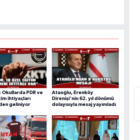
 Okullarda PDR ve
Ataoğlu, Erenköy
im ihtiyaçları
Direnişi'nin 62. yıl dönümü
en geliniyor
dolayısıyla mesaj yayımladı