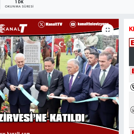
1 DK
OKUNMA SÜRESI
K