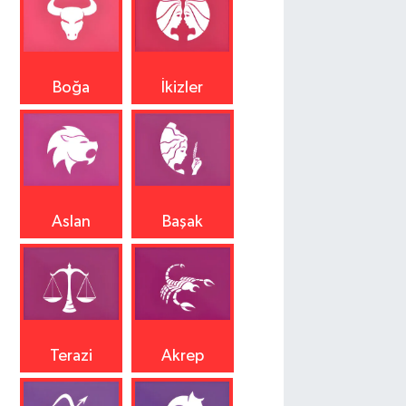
Boğa
İkizler
Aslan
Başak
Terazi
Akrep