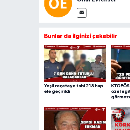
Bunlar da ilginizi çekebilir
Yeşil reçeteye tabi 218 hap
KTOEÖS:
ele geçirildi
özel eğit
görmezd