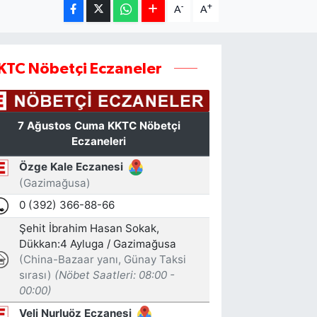
-
+
A
A
KTC Nöbetçi Eczaneler