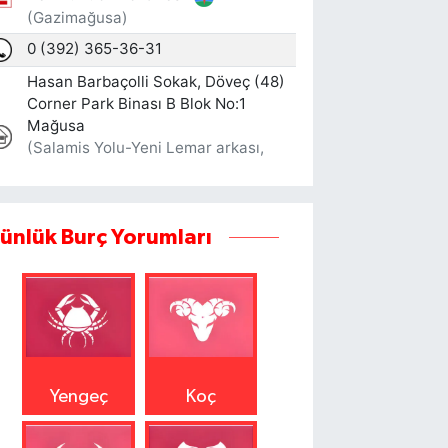
ünlük Burç Yorumları
Yengeç
Koç