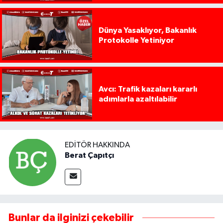
Dünya Yasaklıyor, Bakanlık
Protokolle Yetiniyor
Avcı: Trafik kazaları kararlı
adımlarla azaltılabilir
EDITÖR HAKKINDA
Berat Çapıtçı
Bunlar da ilginizi çekebilir