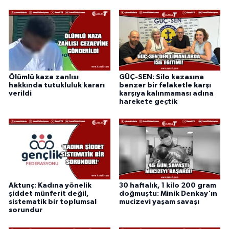
Ölümlü kaza zanlısı
GÜÇ-SEN: Silo kazasına
hakkında tutukluluk kararı
benzer bir felaketle karşı
verildi
karşıya kalınmaması adına
harekete geçtik
Aktunç: Kadına yönelik
30 haftalık, 1 kilo 200 gram
şiddet münferit değil,
doğmuştu: Minik Denkay'ın
sistematik bir toplumsal
mucizevi yaşam savaşı
sorundur