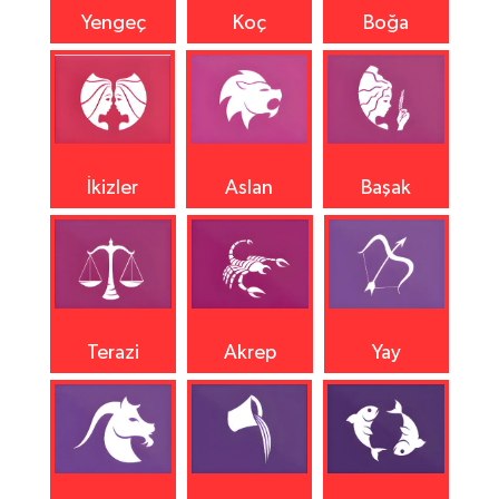
Yengeç
Koç
Boğa
İkizler
Aslan
Başak
Terazi
Akrep
Yay