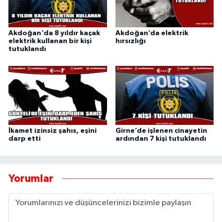
Akdoğan'da 8 yıldır kaçak
Akdoğan’da elektrik
elektrik kullanan bir kişi
hırsızlığı
tutuklandı
İkamet izinsiz şahıs, eşini
Girne’de işlenen cinayetin
darp etti
ardından 7 kişi tutuklandı
Yorumlar