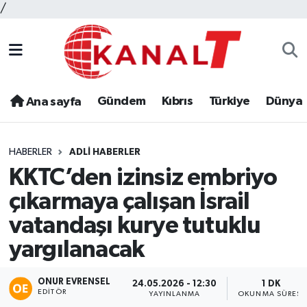
/
Gündem
Kıbrıs
Türkiye
Dünya
Ana sayfa
HABERLER
ADLI HABERLER
KKTC’den izinsiz embriyo
çıkarmaya çalışan İsrail
vatandaşı kurye tutuklu
yargılanacak
ONUR EVRENSEL
24.05.2026 - 12:30
1 DK
EDITÖR
YAYINLANMA
OKUNMA SÜRESI