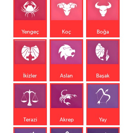
Yengeç
Koç
Boğa
İkizler
Aslan
Başak
Terazi
Akrep
Yay