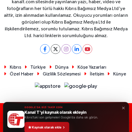
kanalt.com sitesinde yayınlanan yazı, haber, video ve
fotoğrafların her türlü hakkı Kıbrıs Bağımsız Medya Ltd'ye
aittir, izin alınmadan kullanılamaz. Okuyucu yorumları onların
görüşleri olup Kıbrıs Bağımsız Medya Ltd ile
ilişkilendirilemez, sorumlu tutulamaz. Kıbrıs Bağımsız Medya
Ltd. harici linklerin sorumluluğunu almaz.
Kıbrıs
Türkiye
Dünya
Köşe Yazarları
Özel Haber
Gizlilik Sözleşmesi
İletişim
Künye
×
GOOGLE'DA BİZİ TAKİP EDİN
Kanal T 'yi kaynak olarak ekleyin
RSS
Copyright © 2026. Her hakkı saklıdır.
Kıbrıs'taki son gelişmeleri Google'da daha sık görün.
Kaynak olarak ekle
Haber Yazılımı:
TE Bilişim