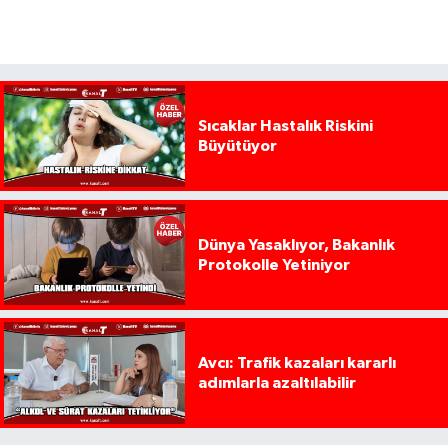
Sıcaklar Hastalık Riskini
Büyütüyor
Dünya Yasaklıyor, Bakanlık
Protokolle Yetiniyor
Avcı: Trafik kazaları kararlı
adımlarla azaltılabilir