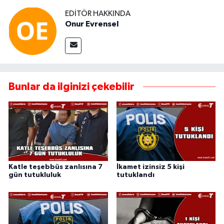
EDITÖR HAKKINDA
Onur Evrensel
Bunlar da ilginizi çekebilir
Katle teşebbüs zanlısına 7
İkamet izinsiz 5 kişi
gün tutukluluk
tutuklandı