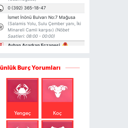
ünlük Burç Yorumları
Yengeç
Koç