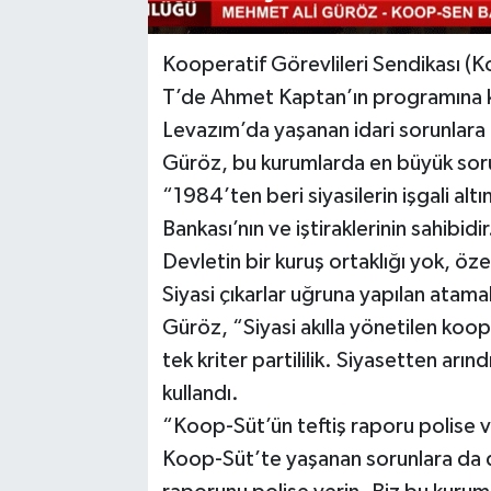
Kooperatif Görevlileri Sendikası (
T’de Ahmet Kaptan’ın programına k
Levazım’da yaşanan idari sorunlara 
Güröz, bu kurumlarda en büyük sor
“1984’ten beri siyasilerin işgali al
Bankası’nın ve iştiraklerinin sahibidi
Devletin bir kuruş ortaklığı yok, öz
Siyasi çıkarlar uğruna yapılan atama
Güröz, “Siyasi akılla yönetilen koop
tek kriter partililik. Siyasetten arın
kullandı.
“Koop-Süt’ün teftiş raporu polise v
Koop-Süt’te yaşanan sorunlara da 