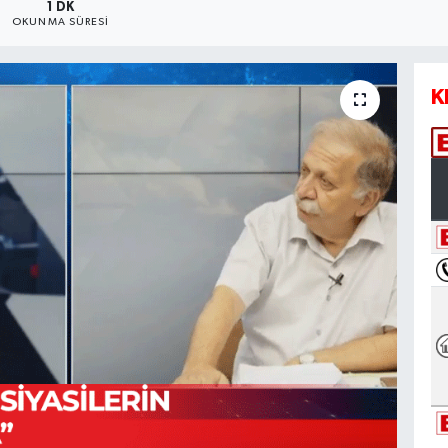
1 DK
OKUNMA SÜRESI
K