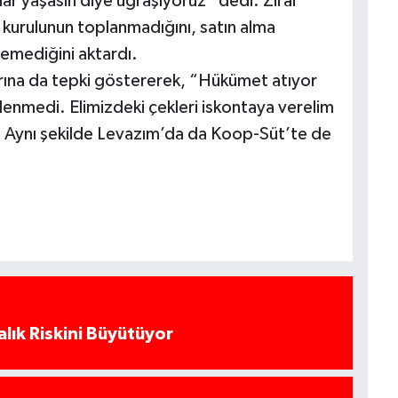
ar yaşasın diye uğraşıyoruz” dedi. Zirai
 kurulunun toplanmadığını, satın alma
emediğini aktardı.
rına da tepki göstererek, “Hükümet atıyor
enmedi. Elimizdeki çekleri iskontaya verelim
. Aynı şekilde Levazım’da da Koop-Süt’te de
alık Riskini Büyütüyor