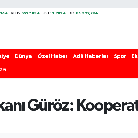
534
6527.85
13.703
64.927,78
ALTIN
BİST
BTC
kiye
Dünya
Özel Haber
Adli Haberler
Spor
Ek
025
anı Güröz: Kooperatif