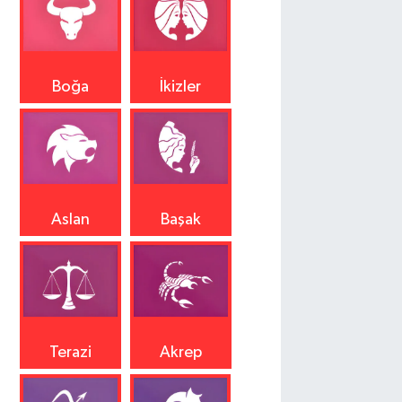
Boğa
İkizler
Aslan
Başak
Terazi
Akrep