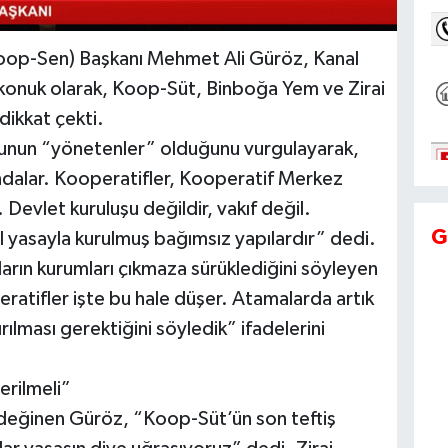
Koop-Sen) Başkanı Mehmet Ali Güröz, Kanal
onuk olarak, Koop-Süt, Binboğa Yem ve Zirai
dikkat çekti.
unun “yönetenler” olduğunu vurgulayarak,
tındalar. Kooperatifler, Kooperatif Merkez
r. Devlet kuruluşu değildir, vakıf değil.
G
el yasayla kurulmuş bağımsız yapılardır” dedi.
ların kurumları çıkmaza sürüklediğini söyleyen
eratifler işte bu hale düşer. Atamalarda artık
dırılması gerektiğini söyledik” ifadelerini
erilmeli”
değinen Güröz, “Koop-Süt’ün son teftiş