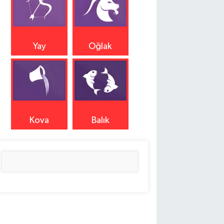
Yay
Oğlak
Kova
Balık