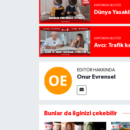
EDITÖRÜN SEÇTIĞI
Dünya Yasaklı
EDITÖRÜN SEÇTIĞI
Avcı: Trafik k
EDITÖR HAKKINDA
Onur Evrensel
Bunlar da ilginizi çekebilir