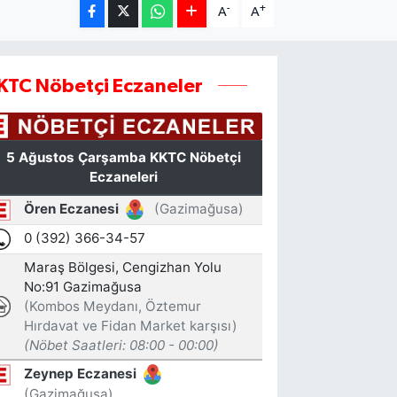
-
+
A
A
KTC Nöbetçi Eczaneler