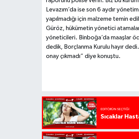
raporunu polise verin. Biz bu kuruml
Levazım’da ise son 6 aydır yönetim
yapılmadığı için malzeme temin edil
Güröz, hükümetin yönetici atamala
yöneticileri. Binboğa’da maaşlar öd
dedik, Borçlanma Kurulu hayır dedi
onay çıkmadı” diye konuştu.
EDITÖRÜN SEÇTIĞI
Sıcaklar Hast