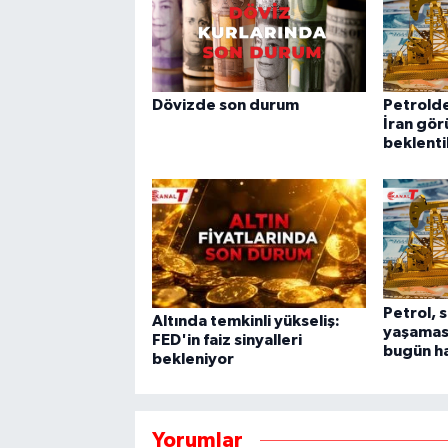
Dövizde son durum
Petrolde
İran gör
beklenti
Petrol, 
Altında temkinli yükseliş:
yaşamas
FED'in faiz sinyalleri
bugün ha
bekleniyor
Yorumlar