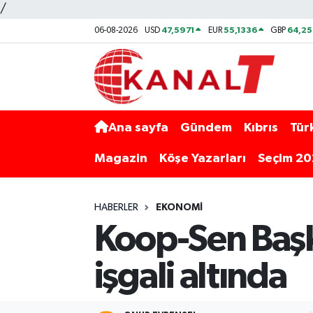
/
47,5971
55,1336
64,2
06-08-2026
USD
EUR
GBP
Ana sayfa
Gündem
Kıbrıs
Tür
Magazin
Köşe Yazarları
Seçim 2
HABERLER
EKONOMI
Koop-Sen Başk
işgali altında