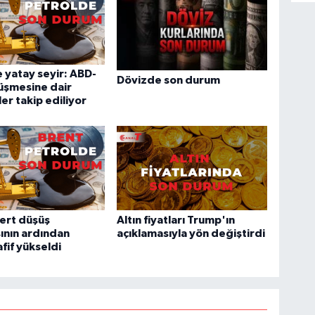
 yatay seyir: ABD-
Dövizde son durum
üşmesine dair
ler takip ediliyor
sert düşüş
Altın fiyatları Trump'ın
ının ardından
açıklamasıyla yön değiştirdi
fif yükseldi