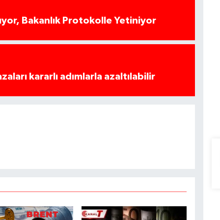
yor, Bakanlık Protokolle Yetiniyor
azaları kararlı adımlarla azaltılabilir