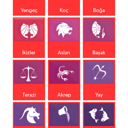
Yengeç
Koç
Boğa
İkizler
Aslan
Başak
Terazi
Akrep
Yay