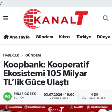
/
Gündem
Kıbrıs
Türkiye
Dünya
Ana sayfa
HABERLER
GÜNDEM
Koopbank: Kooperatif
Ekosistemi 105 Milyar
TL’lik Güce Ulaştı
PINAR GÖZEK
03.07.2026 - 16:00
4 DK
EDITÖR
YAYINLANMA
OKUNMA SÜRESI