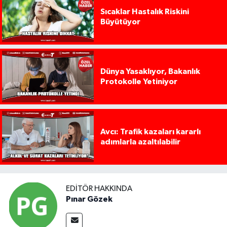
Sıcaklar Hastalık Riskini
Büyütüyor
Dünya Yasaklıyor, Bakanlık
Protokolle Yetiniyor
Avcı: Trafik kazaları kararlı
adımlarla azaltılabilir
EDITÖR HAKKINDA
Pınar Gözek