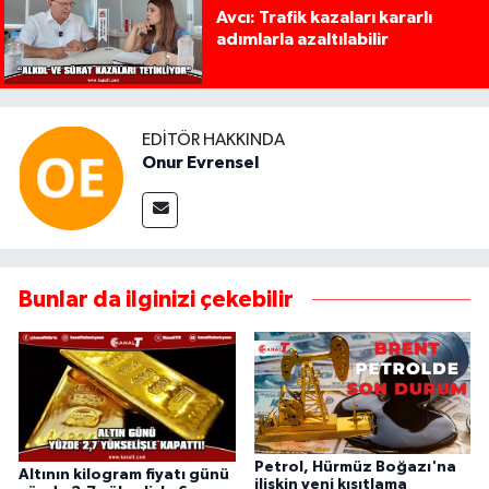
Avcı: Trafik kazaları kararlı
adımlarla azaltılabilir
EDITÖR HAKKINDA
Onur Evrensel
Bunlar da ilginizi çekebilir
Petrol, Hürmüz Boğazı'na
Altının kilogram fiyatı günü
ilişkin yeni kısıtlama