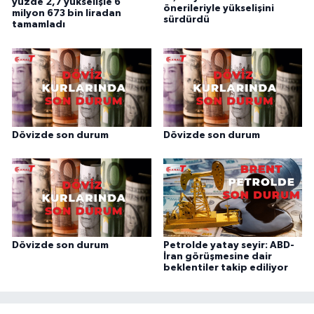
yüzde 2,7 yükselişle 6
önerileriyle yükselişini
milyon 673 bin liradan
sürdürdü
tamamladı
Dövizde son durum
Dövizde son durum
Dövizde son durum
Petrolde yatay seyir: ABD-
İran görüşmesine dair
beklentiler takip ediliyor