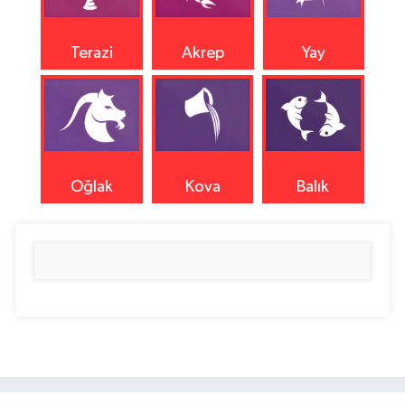
Terazi
Akrep
Yay
Oğlak
Kova
Balık