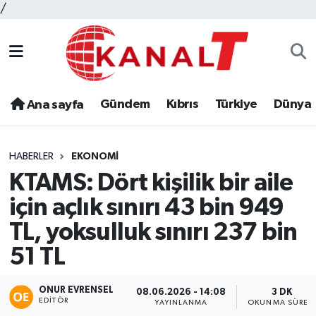
/
Gündem
Kıbrıs
Türkiye
Dünya
Ana sayfa
HABERLER
EKONOMI
KTAMS: Dört kişilik bir aile
için açlık sınırı 43 bin 949
TL, yoksulluk sınırı 237 bin
51 TL
ONUR EVRENSEL
08.06.2026 - 14:08
3 DK
EDITÖR
YAYINLANMA
OKUNMA SÜRES