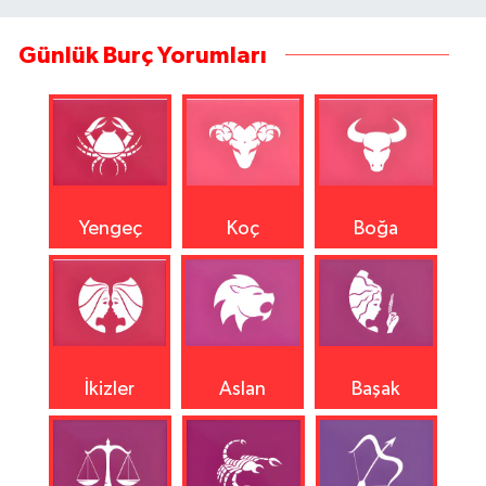
Günlük Burç Yorumları
Yengeç
Koç
Boğa
İkizler
Aslan
Başak