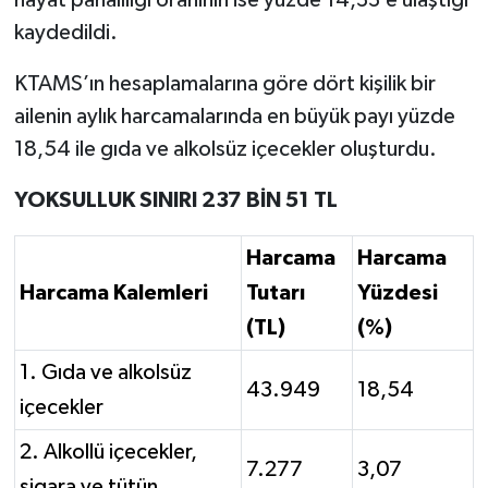
hayat pahalılığı oranının ise yüzde 14,33’e ulaştığı
kaydedildi.
KTAMS’ın hesaplamalarına göre dört kişilik bir
ailenin aylık harcamalarında en büyük payı yüzde
18,54 ile gıda ve alkolsüz içecekler oluşturdu.
YOKSULLUK SINIRI 237 BİN 51 TL
Harcama
Harcama
Harcama Kalemleri
Tutarı
Yüzdesi
(TL)
(%)
1. Gıda ve alkolsüz
43.949
18,54
içecekler
2. Alkollü içecekler,
7.277
3,07
sigara ve tütün