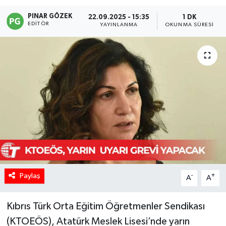
PINAR GÖZEK
22.09.2025 - 15:35
1 DK
EDITÖR
YAYINLANMA
OKUNMA SÜRESI
Paylaş
-
+
A
A
Kıbrıs Türk Orta Eğitim Öğretmenler Sendikası
(KTOEÖS), Atatürk Meslek Lisesi’nde yarın