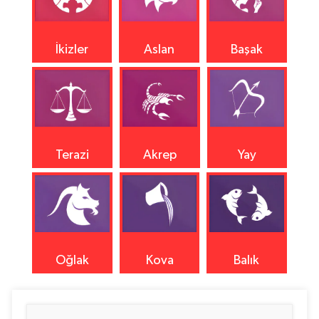
İkizler
Aslan
Başak
Terazi
Akrep
Yay
Oğlak
Kova
Balık