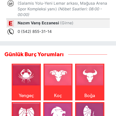
Günlük Burç Yorumları
Yengeç
Koç
Boğa