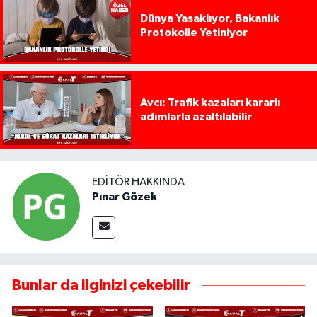
Dünya Yasaklıyor, Bakanlık
Protokolle Yetiniyor
Avcı: Trafik kazaları kararlı
adımlarla azaltılabilir
EDITÖR HAKKINDA
Pınar Gözek
Bunlar da ilginizi çekebilir