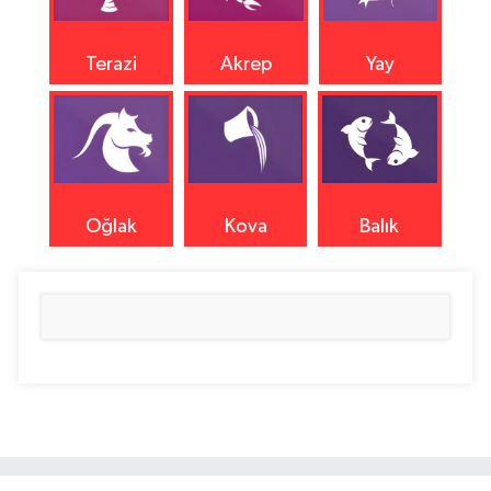
Terazi
Akrep
Yay
Oğlak
Kova
Balık