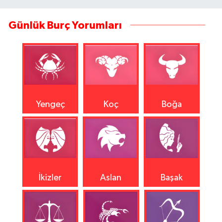
Günlük Burç Yorumları
Yengeç
Koç
Boğa
İkizler
Aslan
Başak