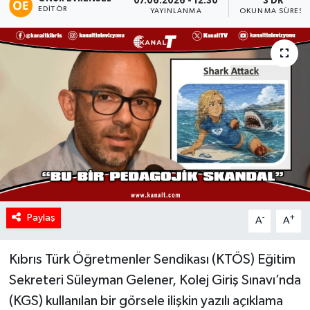
07.06.2026 - 12:30
3 DK
EDITÖR
YAYINLANMA
OKUNMA SÜRESI
Paylaş
-
+
A
A
Kıbrıs Türk Öğretmenler Sendikası (KTÖS) Eğitim
Sekreteri Süleyman Gelener, Kolej Giriş Sınavı’nda
(KGS) kullanılan bir görsele ilişkin yazılı açıklama