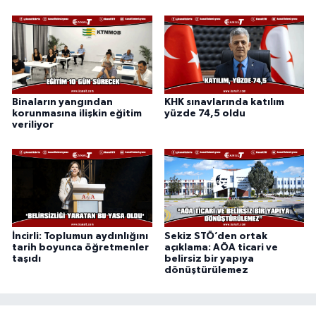
Binaların yangından
KHK sınavlarında katılım
korunmasına ilişkin eğitim
yüzde 74,5 oldu
veriliyor
İncirli: Toplumun aydınlığını
Sekiz STÖ’den ortak
tarih boyunca öğretmenler
açıklama: AÖA ticari ve
taşıdı
belirsiz bir yapıya
dönüştürülemez