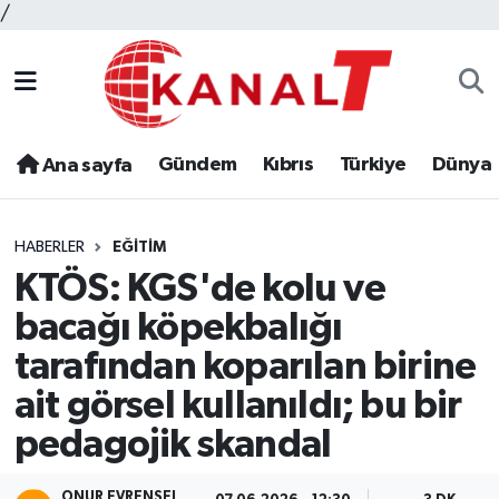
/
Gündem
Kıbrıs
Türkiye
Dünya
Ana sayfa
HABERLER
EĞITIM
KTÖS: KGS'de kolu ve
bacağı köpekbalığı
tarafından koparılan birine
ait görsel kullanıldı; bu bir
pedagojik skandal
ONUR EVRENSEL