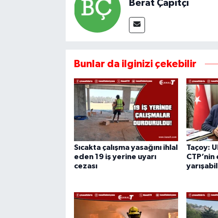
Berat Çapıtçı
Bunlar da ilginizi çekebilir
Sıcakta çalışma yasağını ihlal
Taçoy: U
eden 19 iş yerine uyarı
CTP’nin e
cezası
yarışab