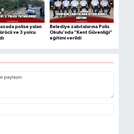
azada polise yalan
Belediye zabıtalarına Polis
ürücü ve 3 yolcu
Okulu'nda "Kent Güvenliği"
dı
eğitimi verildi