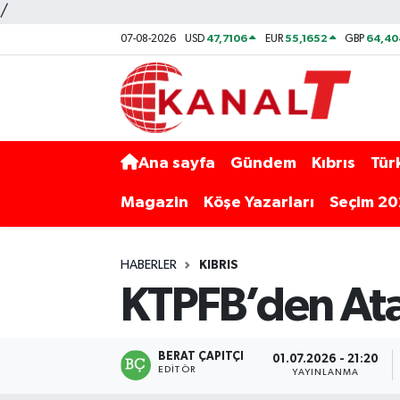
/
47,7106
55,1652
64,40
07-08-2026
USD
EUR
GBP
Ana sayfa
Gündem
Kıbrıs
Tür
Magazin
Köşe Yazarları
Seçim 2
HABERLER
KIBRIS
KTPFB’den Atao
BERAT ÇAPITÇI
01.07.2026 - 21:20
EDITÖR
YAYINLANMA