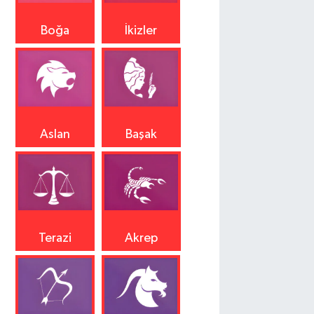
Boğa
İkizler
Aslan
Başak
Terazi
Akrep