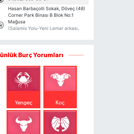
ünlük Burç Yorumları
Yengeç
Koç