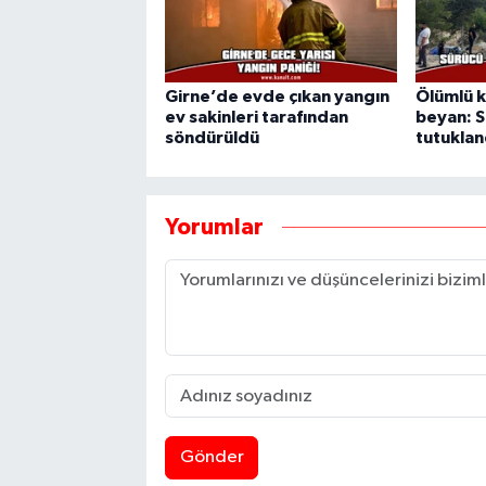
Girne’de evde çıkan yangın
Ölümlü k
ev sakinleri tarafından
beyan: S
söndürüldü
tutuklan
Yorumlar
Gönder