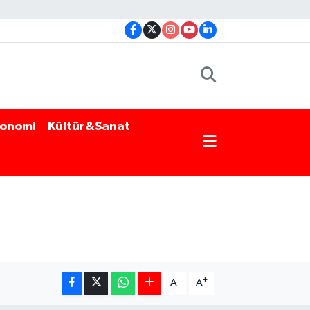
onomi
Kültür&Sanat
-
+
A
A