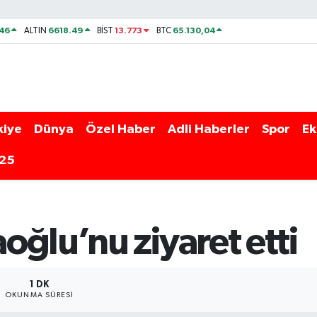
46
6618.49
13.773
65.130,04
ALTIN
BİST
BTC
kiye
Dünya
Özel Haber
Adli Haberler
Spor
Ek
025
ğlu’nu ziyaret etti
1 DK
OKUNMA SÜRESI