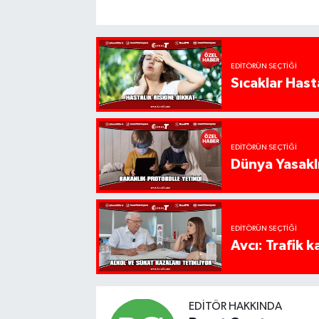
EDITÖRÜN SEÇTIĞI
Sıcaklar Hast
EDITÖRÜN SEÇTIĞI
Dünya Yasaklı
EDITÖRÜN SEÇTIĞI
Avcı: Trafik k
EDITÖR HAKKINDA