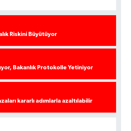
alık Riskini Büyütüyor
yor, Bakanlık Protokolle Yetiniyor
azaları kararlı adımlarla azaltılabilir