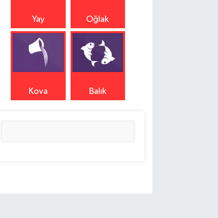
Yay
Oğlak
Kova
Balık