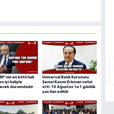
BP’nin en kötü hali
Universal Bank Kurucusu
n iyi haliyle
Şemsi Kazım Erkman vefat
ilecek durumdadır
etti: 10 Ağustos'ta 1 günlük
yas ilan edildi