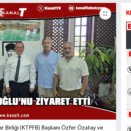
K
ar Birliği (KTPFB) Başkanı Özfer Özatay ve