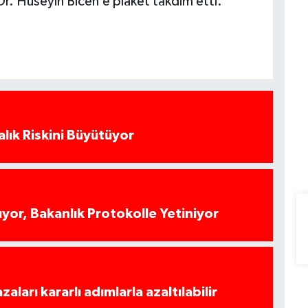
r. Hüseyin Bicen’e plaket takdim etti.
alık Riskini Büyütüyor
yor, Bakanlık Protokolle Yetiniyor
azaları kararlı adımlarla azaltılabilir