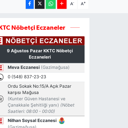
-
+
A
A
KTC Nöbetçi Eczaneler