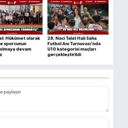
el: Hükümet olarak
28. Naci Talat Halı Saha
ve sporcunun
Futbol Anı Turnuvası’nda
 olmaya devam
U10 kategorisi maçları
z
gerçekleştirildi