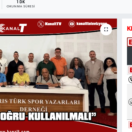
1 DK
OKUNMA SÜRESI
K