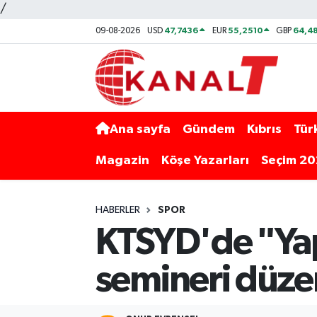
/
47,7436
55,2510
64,48
09-08-2026
USD
EUR
GBP
Ana sayfa
Gündem
Kıbrıs
Tür
Magazin
Köşe Yazarları
Seçim 2
HABERLER
SPOR
KTSYD'de "Yap
semineri düze