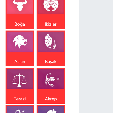
Boğa
İkizler
Aslan
Başak
Terazi
Akrep