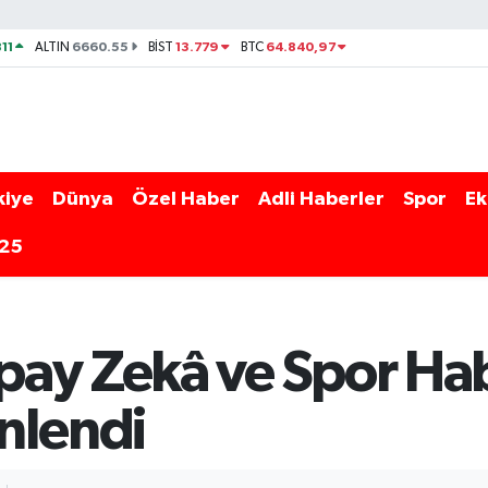
11
6660.55
13.779
64.840,97
ALTIN
BİST
BTC
kiye
Dünya
Özel Haber
Adli Haberler
Spor
Ek
025
ay Zekâ ve Spor Hab
nlendi