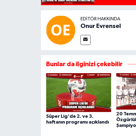
EDITÖR HAKKINDA
Onur Evrensel
Bunlar da ilginizi çekebilir
20 Temm
Süper Lig'de 2. ve 3.
Özgürlük
haftanın programı açıklandı
Şampiyo