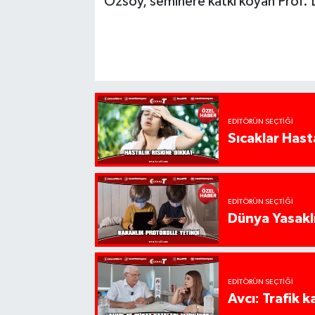
Özsoy, seminere katkı koyan Prof. D
EDITÖRÜN SEÇTIĞI
Sıcaklar Hast
EDITÖRÜN SEÇTIĞI
Dünya Yasaklı
EDITÖRÜN SEÇTIĞI
Avcı: Trafik k