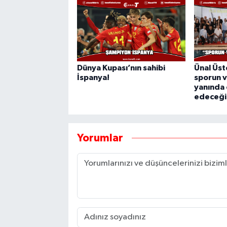
Dünya Kupası’nın sahibi
Ünal Üst
İspanya!
sporun 
yanında
edeceği
Yorumlar