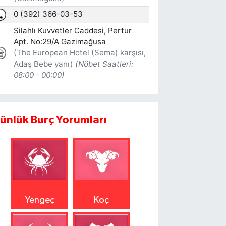
ünlük Burç Yorumları
Yengeç
Koç