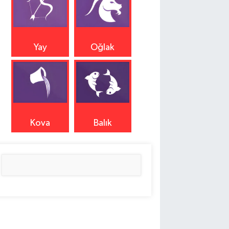
Yay
Oğlak
Kova
Balık