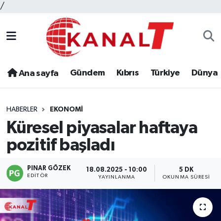
/
Gündem
Kıbrıs
Türkiye
Dünya
Ana sayfa
HABERLER
EKONOMI
Küresel piyasalar haftaya
pozitif başladı
PINAR GÖZEK
18.08.2025 - 10:00
5 DK
EDITÖR
YAYINLANMA
OKUNMA SÜRESI