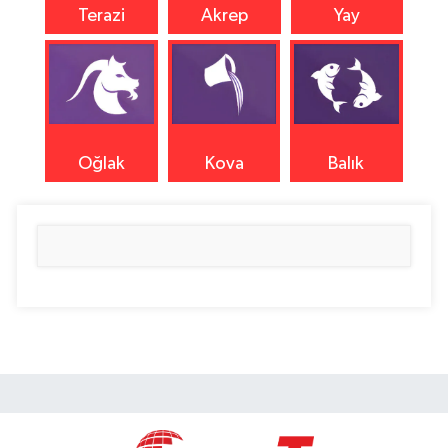
Terazi
Akrep
Yay
Oğlak
Kova
Balık