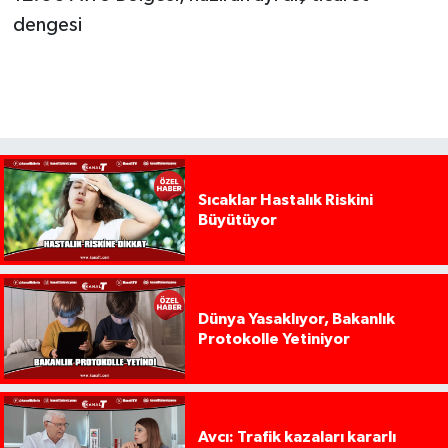
dengesi
Sıcaklar Hastalık Riskini
Büyütüyor
Dünya Yasaklıyor, Bakanlık
Protokolle Yetiniyor
Avcı: Trafik kazaları kararlı