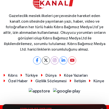
Gazetecilik meslek ilkeleri çerçevesinde hareket eden
kanalt.com sitesinde yayınlanan yazı, haber, video ve
fotoğrafların her türlü hakkı Kıbrıs Bağımsız Medya Ltd'ye
aittir, izin alınmadan kullanılamaz. Okuyucu yorumları onların
görüşleri olup Kıbrıs Bağımsız Medya Ltd ile
ilişkilendirilemez, sorumlu tutulamaz. Kıbrıs Bağımsız Medya
Ltd. harici linklerin sorumluluğunu almaz.
Kıbrıs
Türkiye
Dünya
Köşe Yazarları
Özel Haber
Gizlilik Sözleşmesi
İletişim
Künye
×
GOOGLE'DA BİZİ TAKİP EDİN