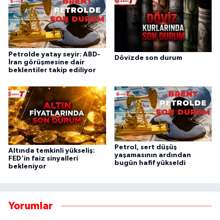
Petrolde yatay seyir: ABD-
Dövizde son durum
İran görüşmesine dair
beklentiler takip ediliyor
Petrol, sert düşüş
Altında temkinli yükseliş:
yaşamasının ardından
FED'in faiz sinyalleri
bugün hafif yükseldi
bekleniyor
Yorumlar