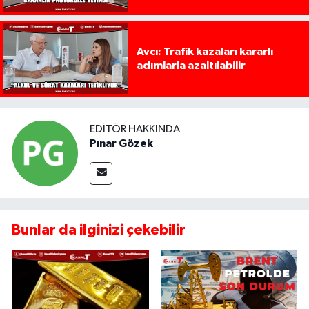
Avcı: Trafik kazaları kararlı
adımlarla azaltılabilir
EDITÖR HAKKINDA
Pınar Gözek
Bunlar da ilginizi çekebilir