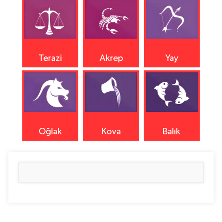
Terazi
Akrep
Yay
Oğlak
Kova
Balık