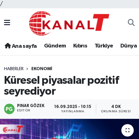
/
Gündem
Kıbrıs
Türkiye
Dünya
Ana sayfa
HABERLER
EKONOMI
Küresel piyasalar pozitif
seyrediyor
PINAR GÖZEK
16.09.2025 - 10:15
4 DK
EDITÖR
YAYINLANMA
OKUNMA SÜRESI