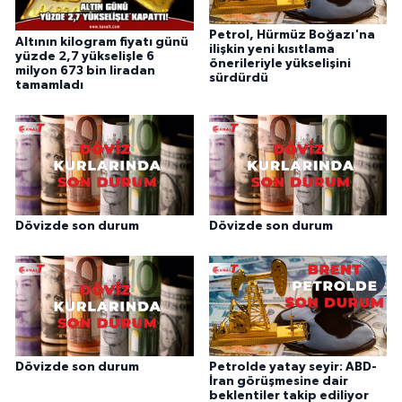
Petrol, Hürmüz Boğazı'na
Altının kilogram fiyatı günü
ilişkin yeni kısıtlama
yüzde 2,7 yükselişle 6
önerileriyle yükselişini
milyon 673 bin liradan
sürdürdü
tamamladı
Dövizde son durum
Dövizde son durum
Dövizde son durum
Petrolde yatay seyir: ABD-
İran görüşmesine dair
beklentiler takip ediliyor