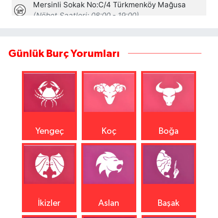
Günlük Burç Yorumları
Yengeç
Koç
Boğa
İkizler
Aslan
Başak