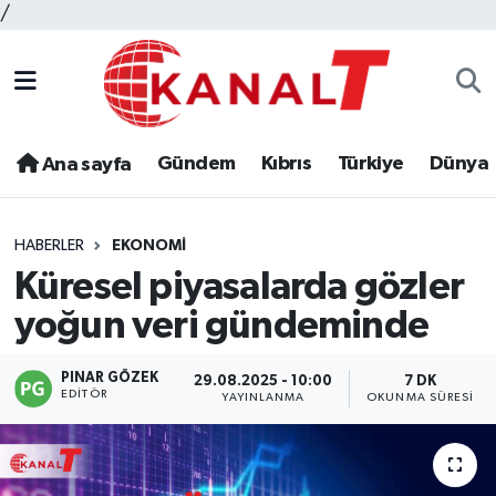
/
Gündem
Kıbrıs
Türkiye
Dünya
Ana sayfa
HABERLER
EKONOMI
Küresel piyasalarda gözler
yoğun veri gündeminde
PINAR GÖZEK
29.08.2025 - 10:00
7 DK
EDITÖR
YAYINLANMA
OKUNMA SÜRESI