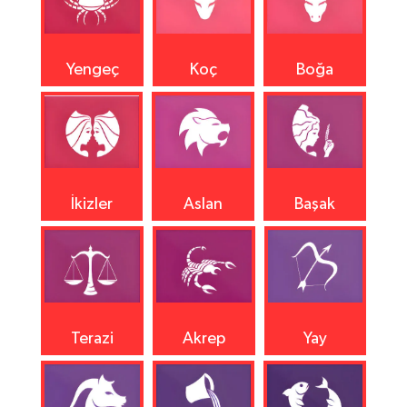
Yengeç
Koç
Boğa
İkizler
Aslan
Başak
Terazi
Akrep
Yay