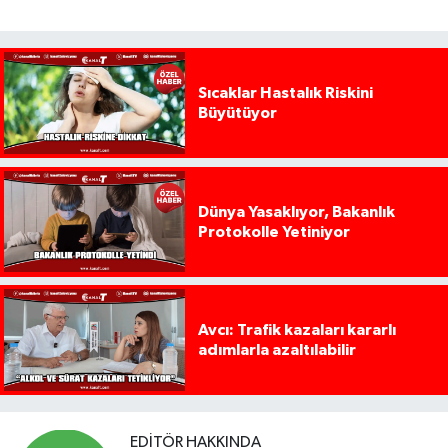
Sıcaklar Hastalık Riskini
Büyütüyor
Dünya Yasaklıyor, Bakanlık
Protokolle Yetiniyor
Avcı: Trafik kazaları kararlı
adımlarla azaltılabilir
EDITÖR HAKKINDA