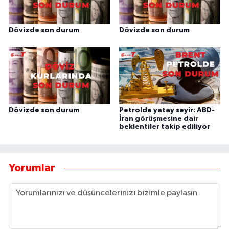
Dövizde son durum
Dövizde son durum
Dövizde son durum
Petrolde yatay seyir: ABD-
İran görüşmesine dair
beklentiler takip ediliyor
Yorumlar