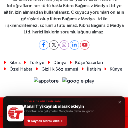
fotoğrafların her türlü hakkı Kıbrıs Bağımsız Medya Ltd'ye
aittir, izin alınmadan kullanılamaz. Okuyucu yorumları onların
görüşleri olup Kıbrıs Bağımsız Medya Ltd ile
ilişkilendirilemez, sorumlu tutulamaz. Kıbrıs Bağımsız Medya
Ltd. harici linklerin sorumluluğunu almaz.
Kıbrıs
Türkiye
Dünya
Köşe Yazarları
Özel Haber
Gizlilik Sözleşmesi
İletişim
Künye
×
GOOGLE'DA BİZİ TAKİP EDİN
Kanal T 'yi kaynak olarak ekleyin
RSS
Copyright © 2026. Her hakkı saklıdır.
Kıbrıs'taki son gelişmeleri Google'da daha sık görün.
Kaynak olarak ekle
Haber Yazılımı:
TE Bilişim