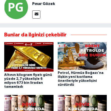
Pınar Gözek
Bunlar da ilginizi çekebilir
Petrol, Hürmüz Boğazı'na
Altının kilogram fiyatı günü
ilişkin yeni kısıtlama
yüzde 2,7 yükselişle 6
önerileriyle yükselişini
milyon 673 bin liradan
sürdürdü
tamamladı