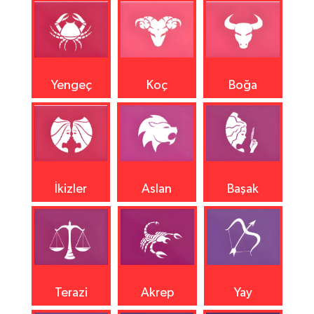
Yengeç
Koç
Boğa
İkizler
Aslan
Başak
Terazi
Akrep
Yay