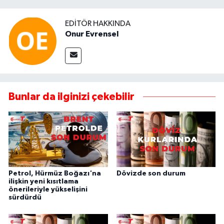
EDITÖR HAKKINDA
Onur Evrensel
Bunlar da ilginizi çekebilir
Petrol, Hürmüz Boğazı'na
Dövizde son durum
ilişkin yeni kısıtlama
önerileriyle yükselişini
sürdürdü