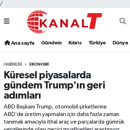
/
Gündem
Kıbrıs
Türkiye
Dünya
Ana sayfa
HABERLER
EKONOMI
Küresel piyasalarda
gündem Trump'ın geri
adımları
ABD Başkanı Trump, otomobil şirketlerine
ABD'de üretim yapmaları için daha fazla zaman
tanımak amacıyla ithal araç ve parçalarda gümrük
vergilerinde olası geçici muafiyetleri araştırıyor.