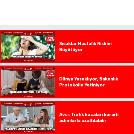
Sıcaklar Hastalık Riskini
Büyütüyor
Dünya Yasaklıyor, Bakanlık
Protokolle Yetiniyor
Avcı: Trafik kazaları kararlı
adımlarla azaltılabilir