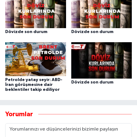
Dövizde son durum
Dövizde son durum
Petrolde yatay seyir: ABD-
Dövizde son durum
İran görüşmesine dair
beklentiler takip ediliyor
Yorumlar