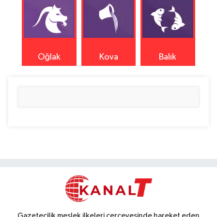
Oğlak
Kova
Balık
Gazetecilik meslek ilkeleri çerçevesinde hareket eden