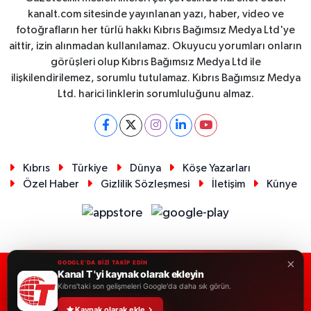
kanalt.com sitesinde yayınlanan yazı, haber, video ve
fotoğrafların her türlü hakkı Kıbrıs Bağımsız Medya Ltd'ye
aittir, izin alınmadan kullanılamaz. Okuyucu yorumları onların
görüşleri olup Kıbrıs Bağımsız Medya Ltd ile
ilişkilendirilemez, sorumlu tutulamaz. Kıbrıs Bağımsız Medya
Ltd. harici linklerin sorumluluğunu almaz.
Kıbrıs
Türkiye
Dünya
Köşe Yazarları
Özel Haber
Gizlilik Sözleşmesi
İletişim
Künye
×
GOOGLE'DA BİZİ TAKİP EDİN
Kanal T 'yi kaynak olarak ekleyin
RSS
Copyright © 2026. Her hakkı saklıdır.
Kıbrıs'taki son gelişmeleri Google'da daha sık görün.
Kaynak olarak ekle