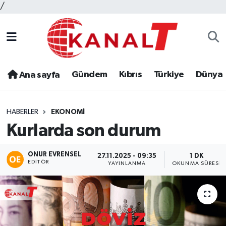
/
Gündem
Kıbrıs
Türkiye
Dünya
Ana sayfa
HABERLER
EKONOMI
Kurlarda son durum
ONUR EVRENSEL
27.11.2025 - 09:35
1 DK
EDITÖR
YAYINLANMA
OKUNMA SÜRESI