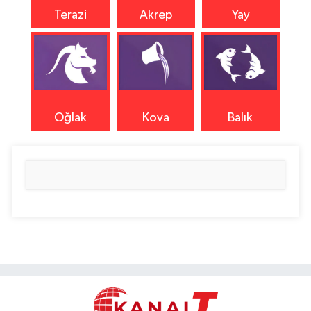
Terazi
Akrep
Yay
Oğlak
Kova
Balık