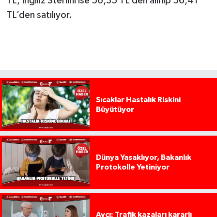
TL, İngiliz Sterlini ise 56,35 TL’den alınıp 56,41
TL’den satılıyor.
Sıcaklar Hastalık Riskini
Büyütüyor
Dünya Yasaklıyor, Bakanlık
Protokolle Yetiniyor
Avcı: Trafik kazaları kararlı