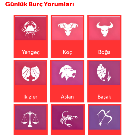
Günlük Burç Yorumları
Yengeç
Koç
Boğa
İkizler
Aslan
Başak