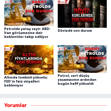
Petrolde yatay seyir: ABD-
Dövizde son durum
İran görüşmesine dair
beklentiler takip ediliyor
Petrol, sert düşüş
Altında temkinli yükseliş:
yaşamasının ardından
FED'in faiz sinyalleri
bugün hafif yükseldi
bekleniyor
Yorumlar