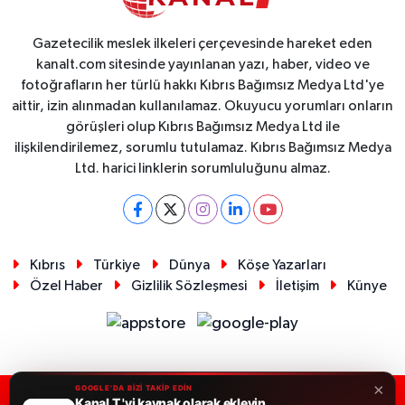
Gazetecilik meslek ilkeleri çerçevesinde hareket eden
kanalt.com sitesinde yayınlanan yazı, haber, video ve
fotoğrafların her türlü hakkı Kıbrıs Bağımsız Medya Ltd'ye
aittir, izin alınmadan kullanılamaz. Okuyucu yorumları onların
görüşleri olup Kıbrıs Bağımsız Medya Ltd ile
ilişkilendirilemez, sorumlu tutulamaz. Kıbrıs Bağımsız Medya
Ltd. harici linklerin sorumluluğunu almaz.
Kıbrıs
Türkiye
Dünya
Köşe Yazarları
Özel Haber
Gizlilik Sözleşmesi
İletişim
Künye
×
GOOGLE'DA BİZİ TAKİP EDİN
Kanal T 'yi kaynak olarak ekleyin
RSS