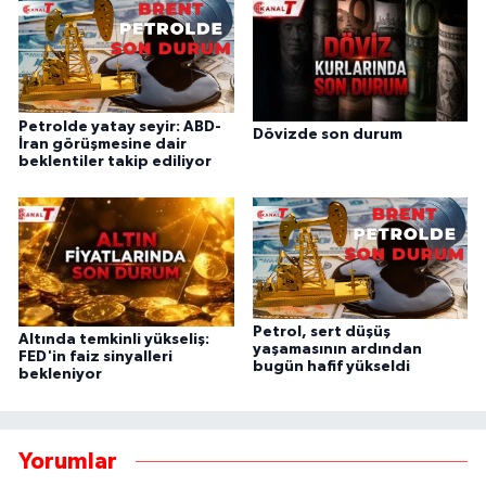
Petrolde yatay seyir: ABD-
Dövizde son durum
İran görüşmesine dair
beklentiler takip ediliyor
Petrol, sert düşüş
Altında temkinli yükseliş:
yaşamasının ardından
FED'in faiz sinyalleri
bugün hafif yükseldi
bekleniyor
Yorumlar