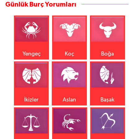
Günlük Burç Yorumları
Yengeç
Koç
Boğa
İkizler
Aslan
Başak