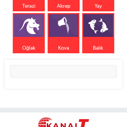
Terazi
Akrep
Yay
Oğlak
Kova
Balık