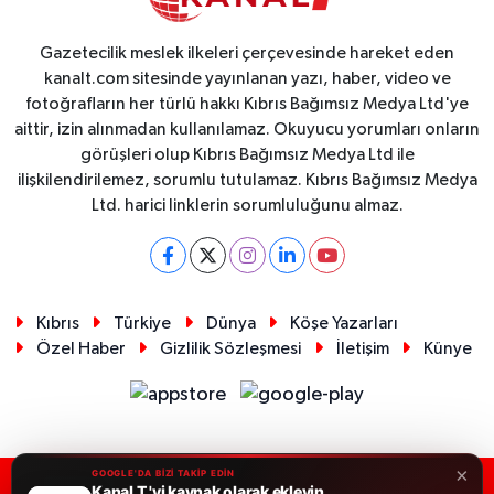
Gazetecilik meslek ilkeleri çerçevesinde hareket eden
kanalt.com sitesinde yayınlanan yazı, haber, video ve
fotoğrafların her türlü hakkı Kıbrıs Bağımsız Medya Ltd'ye
aittir, izin alınmadan kullanılamaz. Okuyucu yorumları onların
görüşleri olup Kıbrıs Bağımsız Medya Ltd ile
ilişkilendirilemez, sorumlu tutulamaz. Kıbrıs Bağımsız Medya
Ltd. harici linklerin sorumluluğunu almaz.
Kıbrıs
Türkiye
Dünya
Köşe Yazarları
Özel Haber
Gizlilik Sözleşmesi
İletişim
Künye
×
GOOGLE'DA BİZİ TAKİP EDİN
Kanal T 'yi kaynak olarak ekleyin
RSS