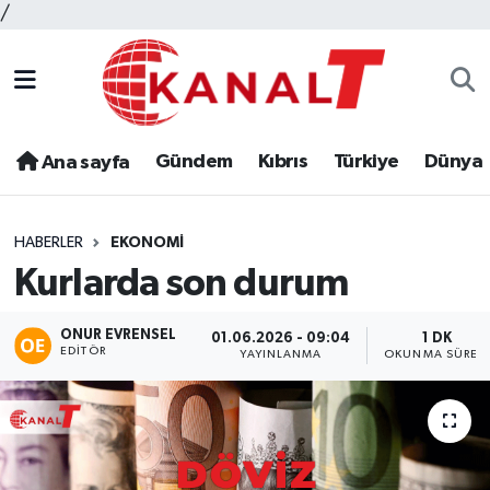
/
Gündem
Kıbrıs
Türkiye
Dünya
Ana sayfa
HABERLER
EKONOMI
Kurlarda son durum
ONUR EVRENSEL
01.06.2026 - 09:04
1 DK
EDITÖR
YAYINLANMA
OKUNMA SÜRES