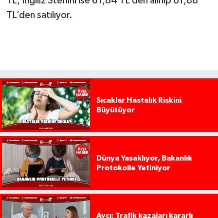
TL, İngiliz Sterlini ise 61,84 TL’den alınıp 61,88
TL’den satılıyor.
Sıcaklar Hastalık Riskini
Büyütüyor
Dünya Yasaklıyor, Bakanlık
Protokolle Yetiniyor
Avcı: Trafik kazaları kararlı