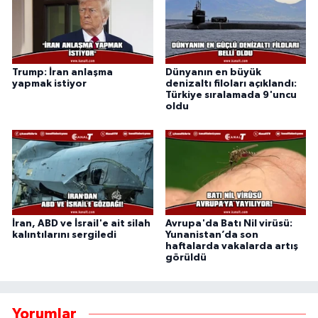
Trump: İran anlaşma
Dünyanın en büyük
yapmak istiyor
denizaltı filoları açıklandı:
Türkiye sıralamada 9'uncu
oldu
İran, ABD ve İsrail'e ait silah
Avrupa'da Batı Nil virüsü:
kalıntılarını sergiledi
Yunanistan’da son
haftalarda vakalarda artış
görüldü
Yorumlar