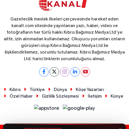
Gazetecilik meslek ilkeleri çerçevesinde hareket eden
kanalt.com sitesinde yayınlanan yazı, haber, video ve
fotoğrafların her türlü hakkı Kıbrıs Bağımsız Medya Ltd'ye
aittir, izin alınmadan kullanılamaz. Okuyucu yorumları onların
görüşleri olup Kıbrıs Bağımsız Medya Ltd ile
ilişkilendirilemez, sorumlu tutulamaz. Kıbrıs Bağımsız Medya
Ltd. harici linklerin sorumluluğunu almaz.
Kıbrıs
Türkiye
Dünya
Köşe Yazarları
Özel Haber
Gizlilik Sözleşmesi
İletişim
Künye
GOOGLE'DA BİZİ TAKİP EDİN