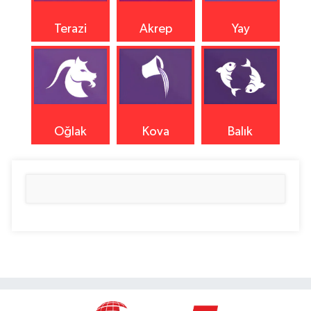
Terazi
Akrep
Yay
Oğlak
Kova
Balık