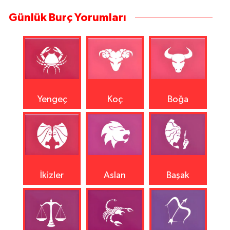
Günlük Burç Yorumları
Yengeç
Koç
Boğa
İkizler
Aslan
Başak