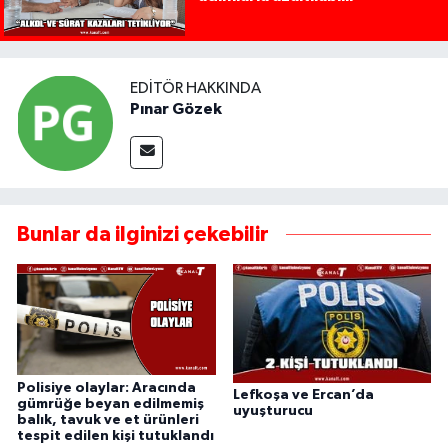
EDITÖR HAKKINDA
Pınar Gözek
Bunlar da ilginizi çekebilir
Polisiye olaylar: Aracında
Lefkoşa ve Ercan’da
gümrüğe beyan edilmemiş
uyuşturucu
balık, tavuk ve et ürünleri
tespit edilen kişi tutuklandı