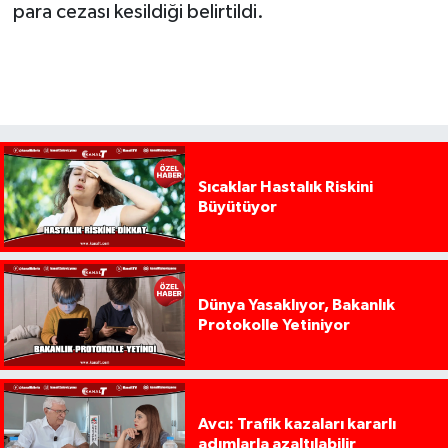
para cezası kesildiği belirtildi.
Sıcaklar Hastalık Riskini
Büyütüyor
Dünya Yasaklıyor, Bakanlık
Protokolle Yetiniyor
Avcı: Trafik kazaları kararlı
adımlarla azaltılabilir