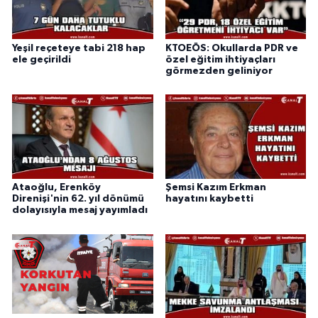
Yeşil reçeteye tabi 218 hap
KTOEÖS: Okullarda PDR ve
ele geçirildi
özel eğitim ihtiyaçları
görmezden geliniyor
Ataoğlu, Erenköy
Şemsi Kazım Erkman
Direnişi'nin 62. yıl dönümü
hayatını kaybetti
dolayısıyla mesaj yayımladı