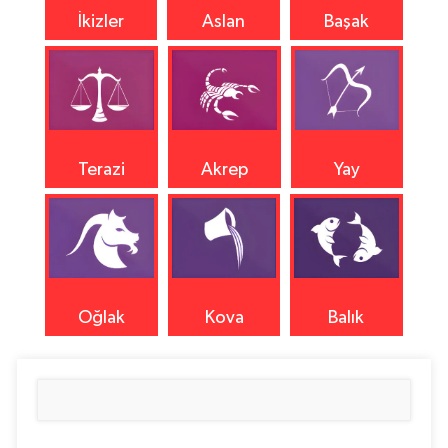
İkizler
Aslan
Başak
Terazi
Akrep
Yay
Oğlak
Kova
Balık