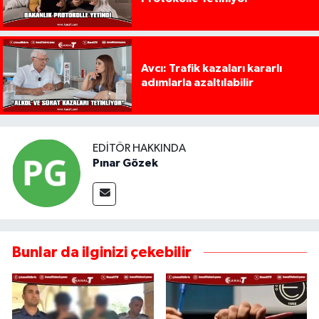
Avcı: Trafik kazaları kararlı
adımlarla azaltılabilir
EDITÖR HAKKINDA
Pınar Gözek
Bunlar da ilginizi çekebilir