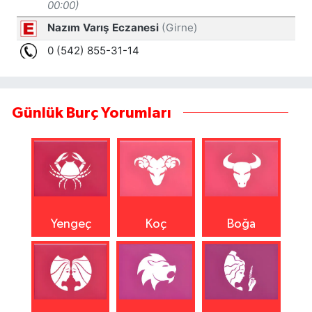
Günlük Burç Yorumları
Yengeç
Koç
Boğa