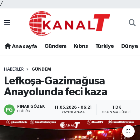
/
Gündem
Kıbrıs
Türkiye
Dünya
Ana sayfa
HABERLER
GÜNDEM
Lefkoşa-Gazimağusa
Anayolunda feci kaza
PINAR GÖZEK
11.05.2026 - 06:21
1 DK
EDITÖR
YAYINLANMA
OKUNMA SÜRESI