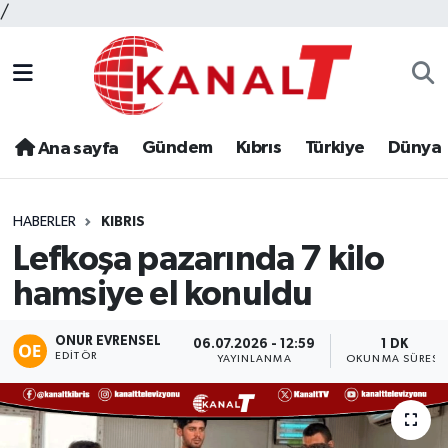
/
Gündem
Kıbrıs
Türkiye
Dünya
Ana sayfa
HABERLER
KIBRIS
Lefkoşa pazarında 7 kilo
hamsiye el konuldu
ONUR EVRENSEL
06.07.2026 - 12:59
1 DK
EDITÖR
YAYINLANMA
OKUNMA SÜRESI