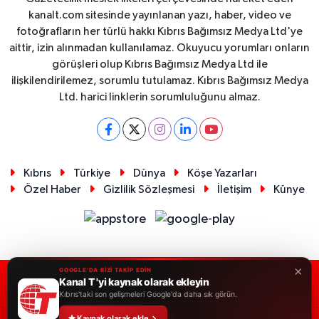
kanalt.com sitesinde yayınlanan yazı, haber, video ve
fotoğrafların her türlü hakkı Kıbrıs Bağımsız Medya Ltd'ye
aittir, izin alınmadan kullanılamaz. Okuyucu yorumları onların
görüşleri olup Kıbrıs Bağımsız Medya Ltd ile
ilişkilendirilemez, sorumlu tutulamaz. Kıbrıs Bağımsız Medya
Ltd. harici linklerin sorumluluğunu almaz.
Kıbrıs
Türkiye
Dünya
Köşe Yazarları
Özel Haber
Gizlilik Sözleşmesi
İletişim
Künye
×
GOOGLE'DA BİZİ TAKİP EDİN
Kanal T 'yi kaynak olarak ekleyin
RSS
Copyright © 2026. Her hakkı saklıdır.
Kıbrıs'taki son gelişmeleri Google'da daha sık görün.
Kaynak olarak ekle