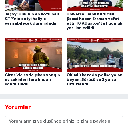
Taçoy: UBP’nin en kötü hali
Universal Bank Kurucusu
CTP’nin en iyi haliyle
Şemsi Kazım Erkman vefat
yarışabilecek durumdadır
etti: 10 Ağustos'ta 1 günlük
yas ilan edildi
Girne’de evde çıkan yangın
Ölümlü kazada polise yalan
ev sakinleri tarafından
beyan: Sürücü ve 3 yolcu
söndürüldü
tutuklandı
Yorumlar