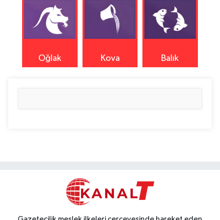
Oğlak
Kova
Balık
Gazetecilik meslek ilkeleri çerçevesinde hareket eden