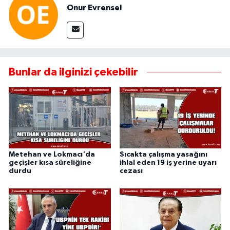
Onur Evrensel
Bunlar da ilginizi çekebilir
Metehan ve Lokmacı'da
Sıcakta çalışma yasağını
geçişler kısa süreliğine
ihlal eden 19 iş yerine uyarı
durdu
cezası