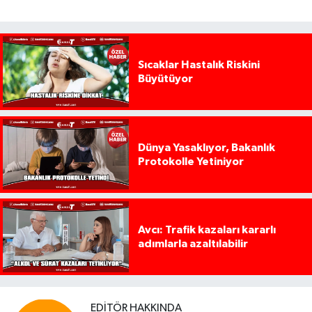
Sıcaklar Hastalık Riskini
Büyütüyor
Dünya Yasaklıyor, Bakanlık
Protokolle Yetiniyor
Avcı: Trafik kazaları kararlı
adımlarla azaltılabilir
EDITÖR HAKKINDA