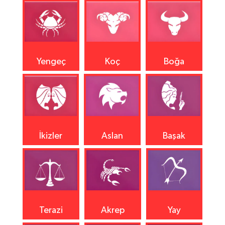
Yengeç
Koç
Boğa
İkizler
Aslan
Başak
Terazi
Akrep
Yay