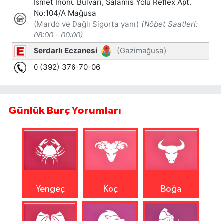
Günlük Burç Yorumları
Yengeç
Koç
Boğa