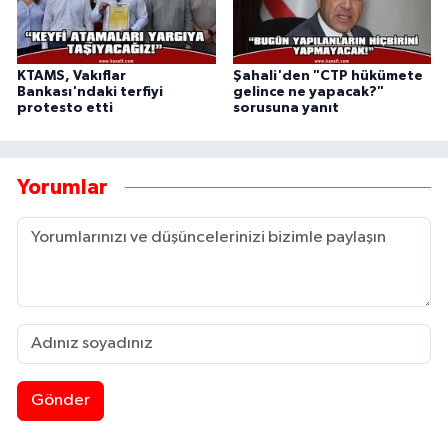
KTAMS, Vakıflar
Şahali'den "CTP hükümete
Bankası'ndaki terfiyi
gelince ne yapacak?"
protesto etti
sorusuna yanıt
Yorumlar
Gönder