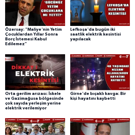
Özersay: "Maliye'nin Yetim
Lefkoşa'da bugün iki
Çocuklardan Yıllar Sonra
saatlik elektrik kesintisi
Borç İstemesi Kabul
yapılacak
Edilemez"
Orta gerilim arızası: İskele
Girne'de bıçaklı kavga: Bir
ve Gazimağusa bölgesinde
kişi hayatını kaybetti
çok sayıda yerleşim yerine
elektrik verilemiyor