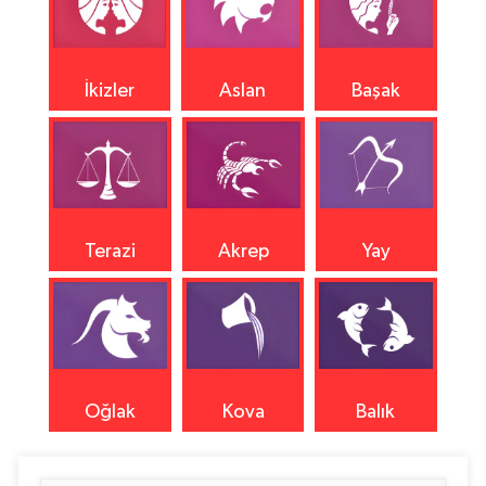
İkizler
Aslan
Başak
Terazi
Akrep
Yay
Oğlak
Kova
Balık