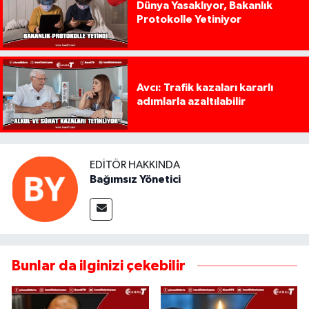
Dünya Yasaklıyor, Bakanlık
Protokolle Yetiniyor
Avcı: Trafik kazaları kararlı
adımlarla azaltılabilir
EDITÖR HAKKINDA
Bağımsız Yönetici
Bunlar da ilginizi çekebilir