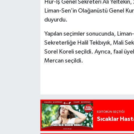
Hür-İş Genel Sekreteri Ali Yeltekin,
Liman-Sen'in Olağanüstü Genel Kuru
duyurdu.
Yapılan seçimler sonucunda, Liman-
Sekreterliğe Halil Tekbıyık, Mali Se
Sorel Koreli seçildi. Ayrıca, faal ü
Mercan seçildi.
EDITÖRÜN SEÇTIĞI
Sıcaklar Hast