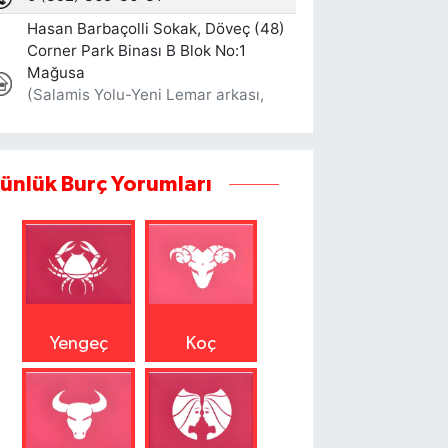
ünlük Burç Yorumları
Yengeç
Koç