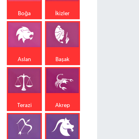
Boğa
İkizler
Aslan
Başak
Terazi
Akrep