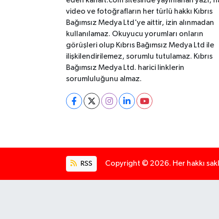
eden kanalt.com sitesinde yayınlanan yazı, h
video ve fotoğrafların her türlü hakkı Kıbrıs
Bağımsız Medya Ltd'ye aittir, izin alınmadan
kullanılamaz. Okuyucu yorumları onların
görüşleri olup Kıbrıs Bağımsız Medya Ltd ile
ilişkilendirilemez, sorumlu tutulamaz. Kıbrıs
Bağımsız Medya Ltd. harici linklerin
sorumluluğunu almaz.
RSS
Copyright © 2026. Her hakkı saklı