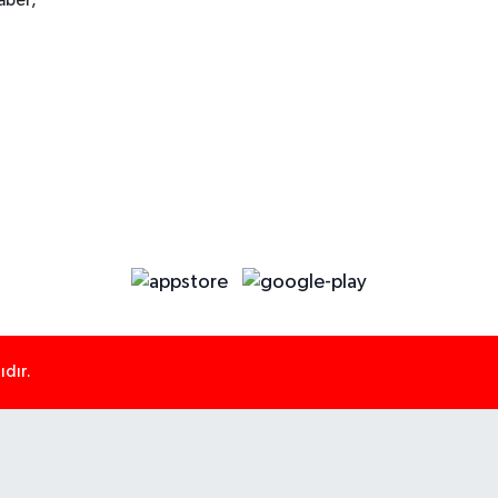
aber,
dır.