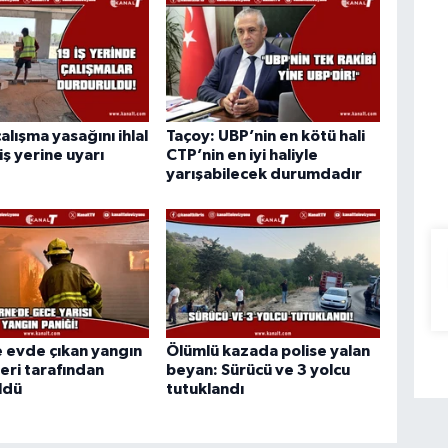
alışma yasağını ihlal
Taçoy: UBP’nin en kötü hali
iş yerine uyarı
CTP’nin en iyi haliyle
yarışabilecek durumdadır
 evde çıkan yangın
Ölümlü kazada polise yalan
leri tarafından
beyan: Sürücü ve 3 yolcu
ldü
tutuklandı