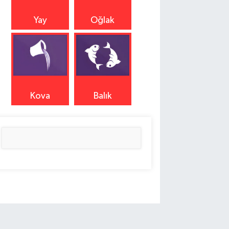
Yay
Oğlak
Kova
Balık