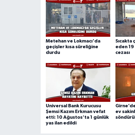
Metehan ve Lokmacı'da
Sıcakta ç
geçişler kısa süreliğine
eden 19 
durdu
cezası
Universal Bank Kurucusu
Girne’de
Şemsi Kazım Erkman vefat
ev sakin
etti: 10 Ağustos'ta 1 günlük
söndürü
yas ilan edildi