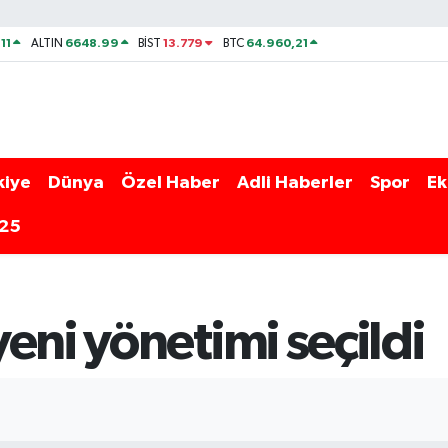
11
6648.99
13.779
64.960,21
ALTIN
BİST
BTC
kiye
Dünya
Özel Haber
Adli Haberler
Spor
Ek
025
eni yönetimi seçildi