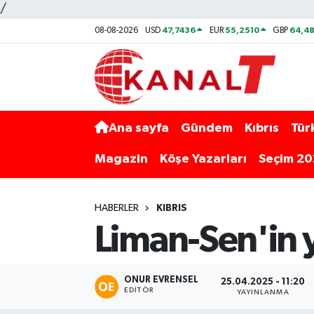
/
47,7436
55,2510
64,48
08-08-2026
USD
EUR
GBP
Ana sayfa
Gündem
Kıbrıs
Tür
Magazin
Köşe Yazarları
Seçim 2
HABERLER
KIBRIS
Liman-Sen'in y
ONUR EVRENSEL
25.04.2025 - 11:20
EDITÖR
YAYINLANMA