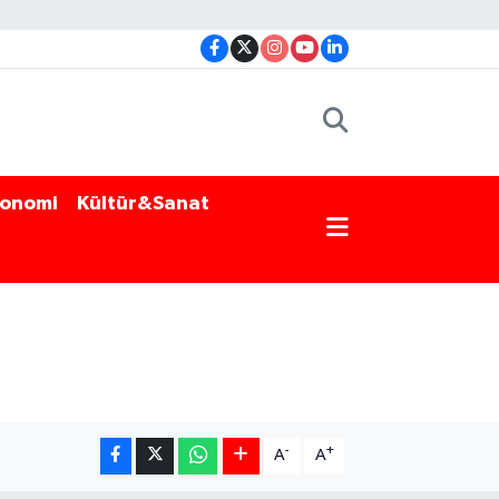
onomi
Kültür&Sanat
-
+
A
A