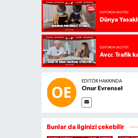
EDITÖRÜN SEÇTIĞI
Dünya Yasaklı
EDITÖRÜN SEÇTIĞI
Avcı: Trafik k
EDITÖR HAKKINDA
Onur Evrensel
Bunlar da ilginizi çekebilir