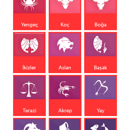
Yengeç
Koç
Boğa
İkizler
Aslan
Başak
Terazi
Akrep
Yay