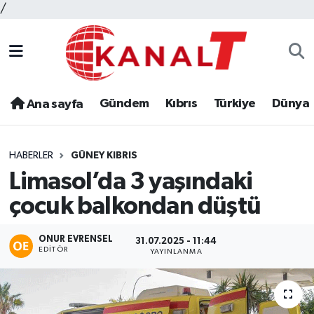
/
Gündem
Kıbrıs
Türkiye
Dünya
Ana sayfa
HABERLER
GÜNEY KIBRIS
Limasol’da 3 yaşındaki
çocuk balkondan düştü
ONUR EVRENSEL
31.07.2025 - 11:44
EDITÖR
YAYINLANMA