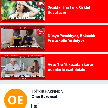
Sıcaklar Hastalık Riskini
Büyütüyor
Dünya Yasaklıyor, Bakanlık
Protokolle Yetiniyor
Avcı: Trafik kazaları kararlı
adımlarla azaltılabilir
EDITÖR HAKKINDA
Onur Evrensel