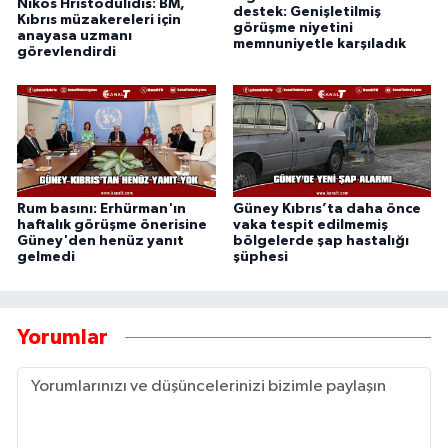
Nikos Hristodulidis: BM,
destek: Genişletilmiş
Kıbrıs müzakereleri için
görüşme niyetini
anayasa uzmanı
memnuniyetle karşıladık
görevlendirdi
Rum basını: Erhürman'ın
Güney Kıbrıs’ta daha önce
haftalık görüşme önerisine
vaka tespit edilmemiş
Güney'den henüz yanıt
bölgelerde şap hastalığı
gelmedi
şüphesi
Yorumlar