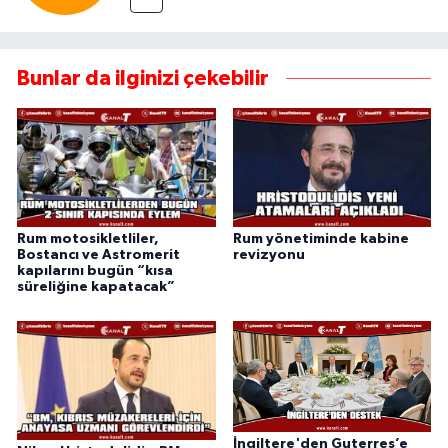
Bunlar da ilginizi çekebilir
Rum motosikletliler,
Rum yönetiminde kabine
Bostancı ve Astromerit
revizyonu
kapılarını bugün “kısa
süreliğine kapatacak”
İngiltere'den Guterres’e