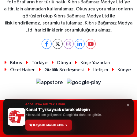
fotoğrafların her türlü hakkı Kıbrıs Bağımsız Medya Ltd'ye
aittir, izin alınmadan kullanılamaz. Okuyucu yorumları onların
görüşleri olup Kıbrıs Bağımsız Medya Ltd ile
ilişkilendirilemez, sorumlu tutulamaz. Kıbrıs Bağımsız Medya
Ltd. harici linklerin sorumluluğunu almaz.
Kıbrıs
Türkiye
Dünya
Köşe Yazarları
Özel Haber
Gizlilik Sözleşmesi
İletişim
Künye
×
GOOGLE'DA BİZİ TAKİP EDİN
Kanal T 'yi kaynak olarak ekleyin
RSS
Copyright © 2026. Her hakkı saklıdır.
Kıbrıs'taki son gelişmeleri Google'da daha sık görün.
Kaynak olarak ekle
Haber Yazılımı:
TE Bilişim