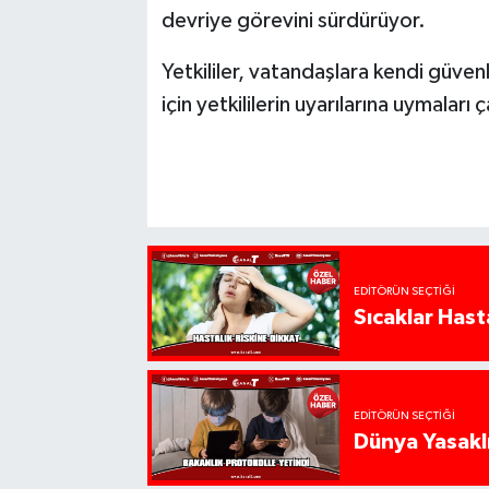
devriye görevini sürdürüyor.
Yetkililer, vatandaşlara kendi güve
için yetkililerin uyarılarına uymaları
EDITÖRÜN SEÇTIĞI
Sıcaklar Hast
EDITÖRÜN SEÇTIĞI
Dünya Yasaklı