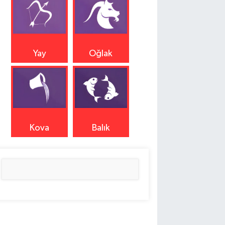
Yay
Oğlak
Kova
Balık