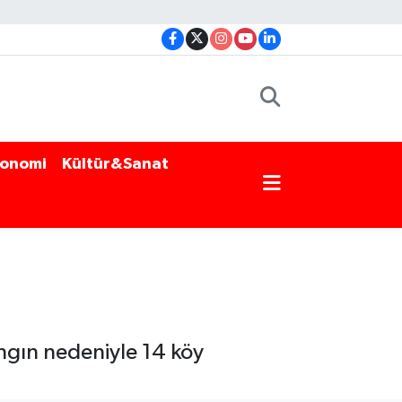
onomi
Kültür&Sanat
ngın nedeniyle 14 köy