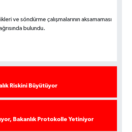
nlikleri ve söndürme çalışmalarının aksamaması
 çağrısında bulundu.
alık Riskini Büyütüyor
yor, Bakanlık Protokolle Yetiniyor