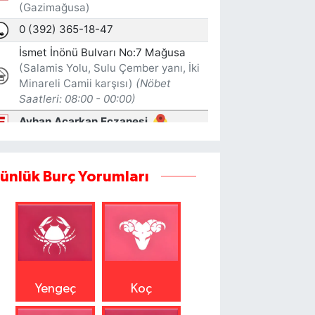
ünlük Burç Yorumları
Yengeç
Koç