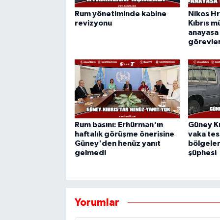
Rum yönetiminde kabine
Nikos Hr
revizyonu
Kıbrıs m
anayasa
görevle
Rum basını: Erhürman'ın
Güney Kı
haftalık görüşme önerisine
vaka tes
Güney'den henüz yanıt
bölgeler
gelmedi
şüphesi
Yorumlar