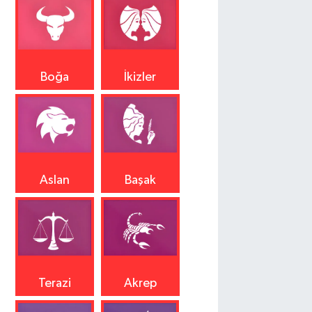
Boğa
İkizler
Aslan
Başak
Terazi
Akrep