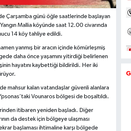
inde Çarşamba günü öğle saatlerinde başlayan
Yangın Mallia köyünde saat 12.00 civarında
nucu 14 köy tahliye edildi.
mamen yanmış bir aracın içinde kömürleşmiş
gede daha önce yaşamını yitirdiği belirlenen
şinin hayatını kaybettiği bildirildi. Her iki
G
sürüyor.
e mahsur kalan vatandaşlar güvenli alanlara
 Ypsonas’taki Vounaros bölgesi de boşaltıldı.
rinden itibaren yeniden başladı. Diğer
ının da destek için bölgeye ulaşması
 tekrar başlaması ihtimaline karşı bölgede