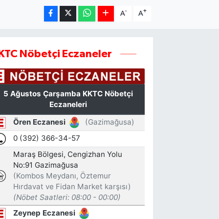
-
+
A
A
KTC Nöbetçi Eczaneler