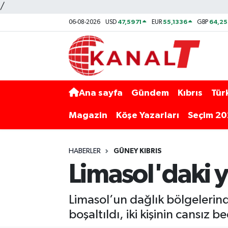
/
47,5971
55,1336
64,2
06-08-2026
USD
EUR
GBP
Ana sayfa
Gündem
Kıbrıs
Tür
Magazin
Köşe Yazarları
Seçim 2
HABERLER
GÜNEY KIBRIS
Limasol'daki y
Limasol’un dağlık bölgelerin
boşaltıldı, iki kişinin cansız b