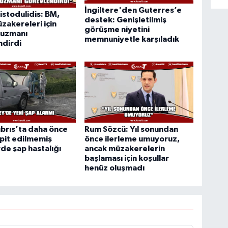
İngiltere'den Guterres’e
istodulidis: BM,
destek: Genişletilmiş
üzakereleri için
görüşme niyetini
 uzmanı
memnuniyetle karşıladık
ndirdi
brıs’ta daha önce
Rum Sözcü: Yıl sonundan
pit edilmemiş
önce ilerleme umuyoruz,
de şap hastalığı
ancak müzakerelerin
başlaması için koşullar
henüz oluşmadı