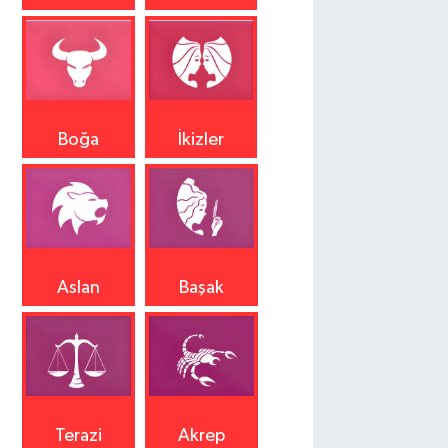
Boğa
İkizler
Aslan
Başak
Terazi
Akrep