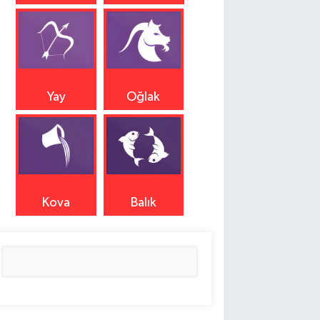
Yay
Oğlak
Kova
Balık