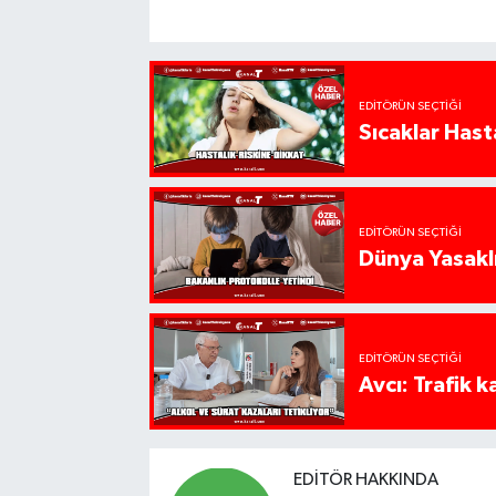
EDITÖRÜN SEÇTIĞI
Sıcaklar Hast
EDITÖRÜN SEÇTIĞI
Dünya Yasaklı
EDITÖRÜN SEÇTIĞI
Avcı: Trafik k
EDITÖR HAKKINDA