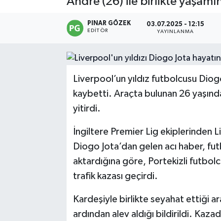
Andre (26) ile birlikte yaşamını
PINAR GÖZEK
03.07.2025 - 12:15
EDITÖR
YAYINLANMA
Liverpool’un yıldız futbolcusu Diogo
kaybetti. Araçta bulunan 26 yaşınd
yitirdi.
İngiltere Premier Lig ekiplerinden 
Diogo Jota’dan gelen acı haber, fut
aktardığına göre, Portekizli futbo
trafik kazası geçirdi.
Kardeşiyle birlikte seyahat ettiği 
ardından alev aldığı bildirildi. Kaza