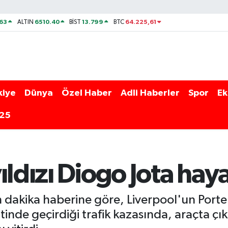
63
6510.40
13.799
64.225,61
ALTIN
BİST
BTC
kiye
Dünya
Özel Haber
Adli Haberler
Spor
Ek
025
ıldızı Diogo Jota haya
 dakika haberine göre, Liverpool'un Portek
inde geçirdiği trafik kazasında, araçta ç