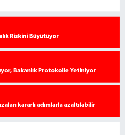
alık Riskini Büyütüyor
yor, Bakanlık Protokolle Yetiniyor
azaları kararlı adımlarla azaltılabilir