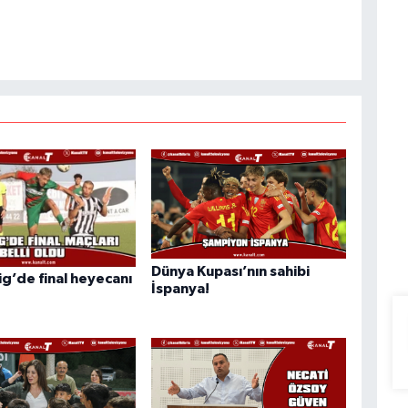
Dünya Kupası’nın sahibi
ig’de final heyecanı
İspanya!