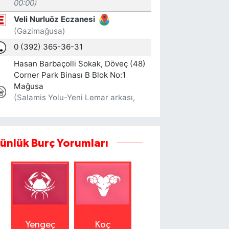
ünlük Burç Yorumları
Yengeç
Koç