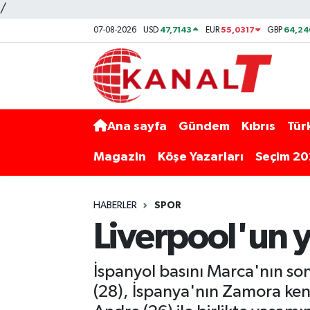
/
47,7143
55,0317
64,24
07-08-2026
USD
EUR
GBP
Ana sayfa
Gündem
Kıbrıs
Tür
Magazin
Köşe Yazarları
Seçim 2
HABERLER
SPOR
Liverpool'un y
İspanyol basını Marca'nın son
(28), İspanya'nın Zamora kent