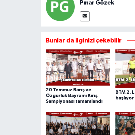
Pınar Gözek
Bunlar da ilginizi çekebilir
20 Temmuz Barış ve
BTM 2. L
Özgürlük Bayramı Kırış
başlıyor
Şampiyonası tamamlandı