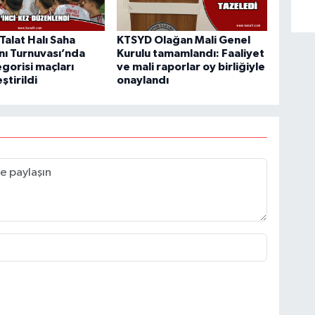
Talat Halı Saha
KTSYD Olağan Mali Genel
nı Turnuvası’nda
Kurulu tamamlandı: Faaliyet
gorisi maçları
ve mali raporlar oy birliğiyle
ştirildi
onaylandı