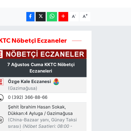
-
+
A
A
KTC Nöbetçi Eczaneler