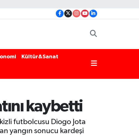
onomi
Kültür&Sanat
tını kaybetti
izli futbolcusu Diogo Jota
ıkan yangın sonucu kardeşi