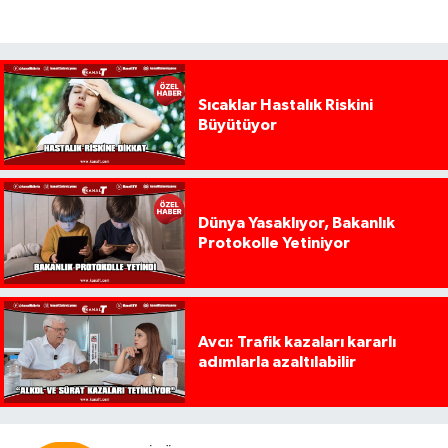
Sıcaklar Hastalık Riskini
Büyütüyor
Dünya Yasaklıyor, Bakanlık
Protokolle Yetiniyor
Avcı: Trafik kazaları kararlı
adımlarla azaltılabilir