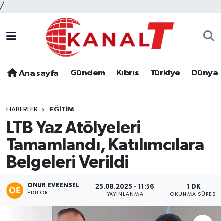
/
Gündem
Kıbrıs
Türkiye
Dünya
Ana sayfa
HABERLER
EĞITIM
LTB Yaz Atölyeleri
Tamamlandı, Katılımcılara
Belgeleri Verildi
ONUR EVRENSEL
25.08.2025 - 11:56
1 DK
EDITÖR
YAYINLANMA
OKUNMA SÜRESI