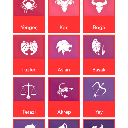
Yengeç
Koç
Boğa
İkizler
Aslan
Başak
Terazi
Akrep
Yay