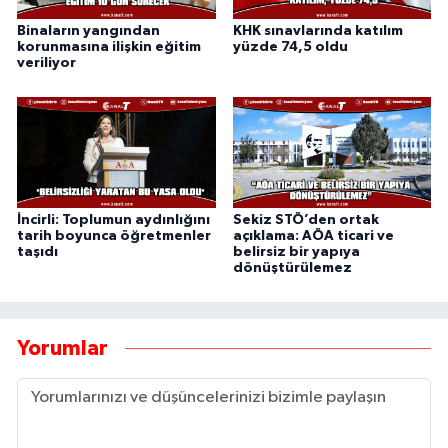
Binaların yangından
KHK sınavlarında katılım
korunmasına ilişkin eğitim
yüzde 74,5 oldu
veriliyor
İncirli: Toplumun aydınlığını
Sekiz STÖ’den ortak
tarih boyunca öğretmenler
açıklama: AÖA ticari ve
taşıdı
belirsiz bir yapıya
dönüştürülemez
Yorumlar