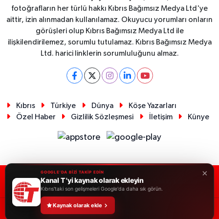
fotoğrafların her türlü hakkı Kıbrıs Bağımsız Medya Ltd'ye
aittir, izin alınmadan kullanılamaz. Okuyucu yorumları onların
görüşleri olup Kıbrıs Bağımsız Medya Ltd ile
ilişkilendirilemez, sorumlu tutulamaz. Kıbrıs Bağımsız Medya
Ltd. harici linklerin sorumluluğunu almaz.
Kıbrıs
Türkiye
Dünya
Köşe Yazarları
Özel Haber
Gizlilik Sözleşmesi
İletişim
Künye
×
GOOGLE'DA BİZİ TAKİP EDİN
Kanal T 'yi kaynak olarak ekleyin
RSS
Copyright © 2026. Her hakkı saklıdır.
Kıbrıs'taki son gelişmeleri Google'da daha sık görün.
Kaynak olarak ekle
Haber Yazılımı:
TE Bilişim