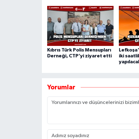
Kıbrıs Türk Polis Mensupları
Lefkoşa
Derneği, CTP’yi ziyaret etti
iki saatl
yapılaca
Yorumlar