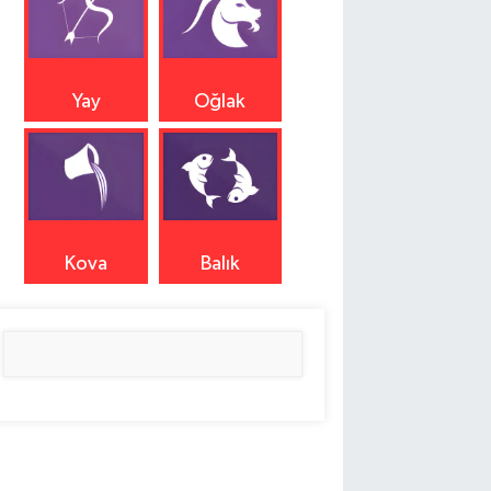
Yay
Oğlak
Kova
Balık