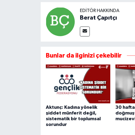
EDITÖR HAKKINDA
Berat Çapıtçı
Bunlar da ilginizi çekebilir
Aktunç: Kadına yönelik
30 hafta
şiddet münferit değil,
doğmuşt
sistematik bir toplumsal
mucizevi
sorundur