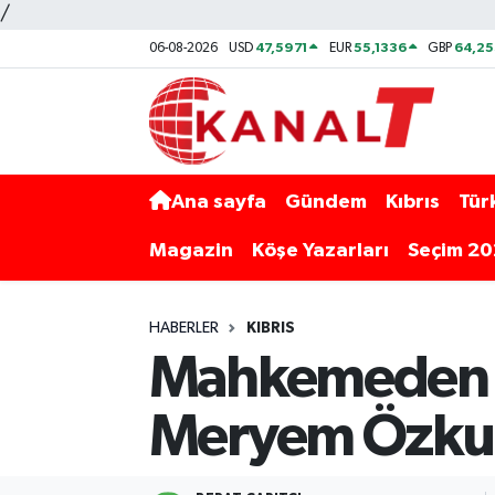
/
47,5971
55,1336
64,2
06-08-2026
USD
EUR
GBP
Ana sayfa
Gündem
Kıbrıs
Tür
Magazin
Köşe Yazarları
Seçim 2
HABERLER
KIBRIS
Mahkemeden e
Meryem Özkur