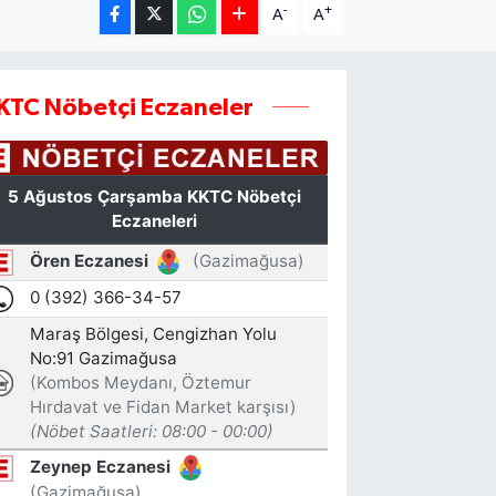
-
+
A
A
KTC Nöbetçi Eczaneler