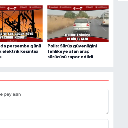
'da perşembe günü
Polis: Sürüş güvenliğini
ik elektrik kesintisi
tehlikeye atan araç
k
sürücüsü rapor edildi