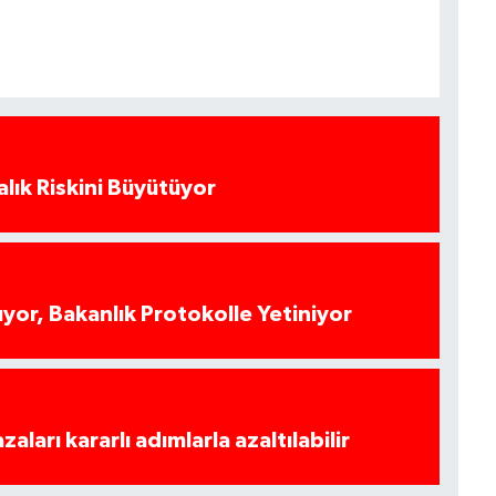
alık Riskini Büyütüyor
yor, Bakanlık Protokolle Yetiniyor
azaları kararlı adımlarla azaltılabilir