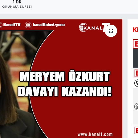
1 DK
OKUNMA SÜRESI
K