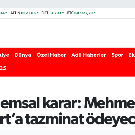
534
6527.85
13.703
64.927,78
ALTIN
BİST
BTC
kiye
Dünya
Özel Haber
Adli Haberler
Spor
Ek
025
msal karar: Mehmet
t’a tazminat ödeye