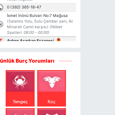
ünlük Burç Yorumları
Yengeç
Koç