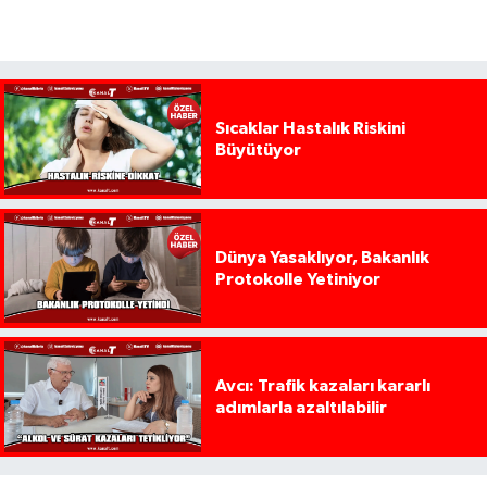
Sıcaklar Hastalık Riskini
Büyütüyor
Dünya Yasaklıyor, Bakanlık
Protokolle Yetiniyor
Avcı: Trafik kazaları kararlı
adımlarla azaltılabilir