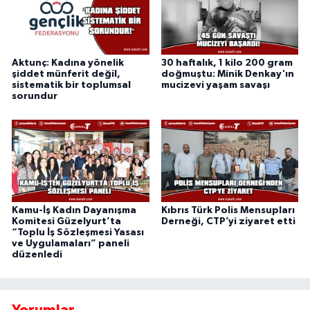
Aktunç: Kadına yönelik
30 haftalık, 1 kilo 200 gram
şiddet münferit değil,
doğmuştu: Minik Denkay'ın
sistematik bir toplumsal
mucizevi yaşam savaşı
sorundur
Kamu-İş Kadın Dayanışma
Kıbrıs Türk Polis Mensupları
Komitesi Güzelyurt’ta
Derneği, CTP’yi ziyaret etti
“Toplu İş Sözleşmesi Yasası
ve Uygulamaları” paneli
düzenledi