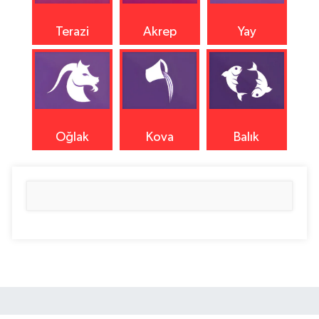
Terazi
Akrep
Yay
Oğlak
Kova
Balık