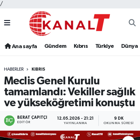
/
Gündem
Kıbrıs
Türkiye
Dünya
Ana sayfa
HABERLER
KIBRIS
Meclis Genel Kurulu
tamamlandı: Vekiller sağlık
ve yükseköğretimi konuştu
BERAT ÇAPITÇI
12.05.2026 - 21:21
9 DK
EDITÖR
YAYINLANMA
OKUNMA SÜRESI