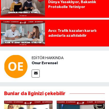
Dünya Yasaklıyor, Bakanlık
Protokolle Yetiniyor
Avcı: Trafik kazaları kararlı
adımlarla azaltılabilir
EDITÖR HAKKINDA
Onur Evrensel
Bunlar da ilginizi çekebilir