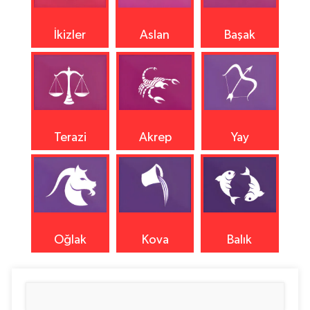
İkizler
Aslan
Başak
Terazi
Akrep
Yay
Oğlak
Kova
Balık