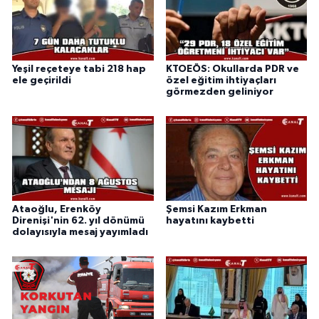
Yeşil reçeteye tabi 218 hap
KTOEÖS: Okullarda PDR ve
ele geçirildi
özel eğitim ihtiyaçları
görmezden geliniyor
Ataoğlu, Erenköy
Şemsi Kazım Erkman
Direnişi'nin 62. yıl dönümü
hayatını kaybetti
dolayısıyla mesaj yayımladı