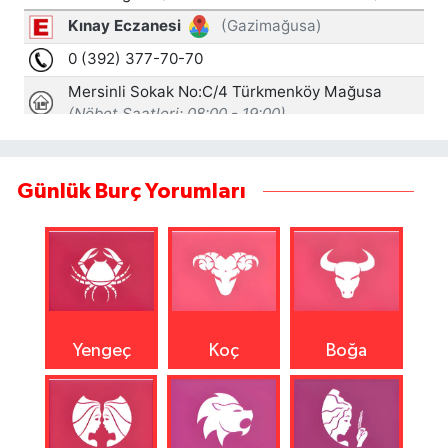
Günlük Burç Yorumları
Yengeç
Koç
Boğa