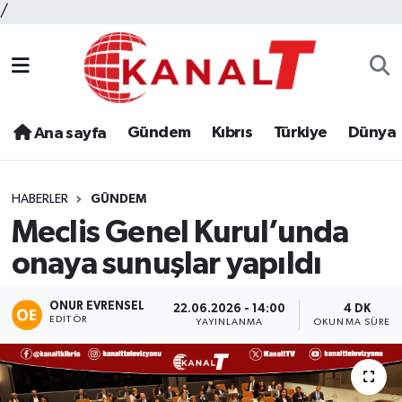
/
Gündem
Kıbrıs
Türkiye
Dünya
Ana sayfa
HABERLER
GÜNDEM
Meclis Genel Kurul’unda
onaya sunuşlar yapıldı
ONUR EVRENSEL
22.06.2026 - 14:00
4 DK
EDITÖR
YAYINLANMA
OKUNMA SÜRESI