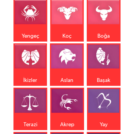
Yengeç
Koç
Boğa
İkizler
Aslan
Başak
Terazi
Akrep
Yay