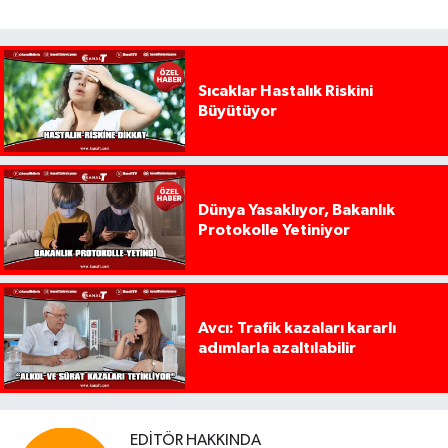
Sıcaklar Hastalık Riskini
Büyütüyor
Dünya Yasaklıyor, Bakanlık
Protokolle Yetiniyor
Avcı: Trafik kazaları kararlı
adımlarla azaltılabilir
EDITÖR HAKKINDA