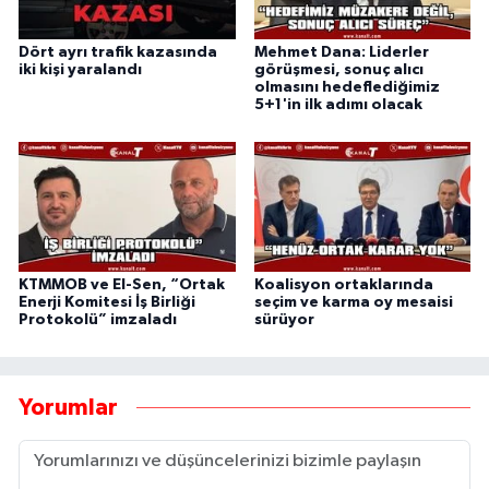
Dört ayrı trafik kazasında
Mehmet Dana: Liderler
iki kişi yaralandı
görüşmesi, sonuç alıcı
olmasını hedeflediğimiz
5+1'in ilk adımı olacak
KTMMOB ve El-Sen, “Ortak
Koalisyon ortaklarında
Enerji Komitesi İş Birliği
seçim ve karma oy mesaisi
Protokolü” imzaladı
sürüyor
Yorumlar