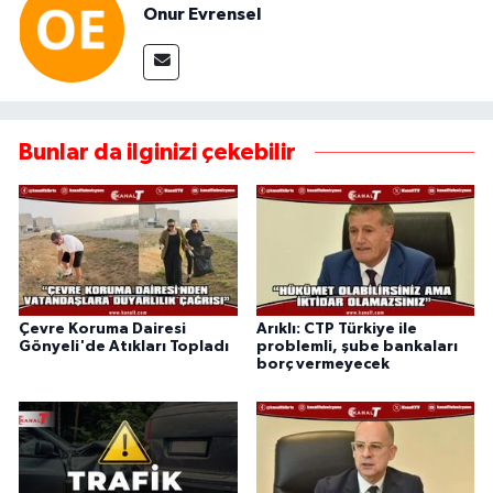
Onur Evrensel
Bunlar da ilginizi çekebilir
Çevre Koruma Dairesi
Arıklı: CTP Türkiye ile
Gönyeli'de Atıkları Topladı
problemli, şube bankaları
borç vermeyecek