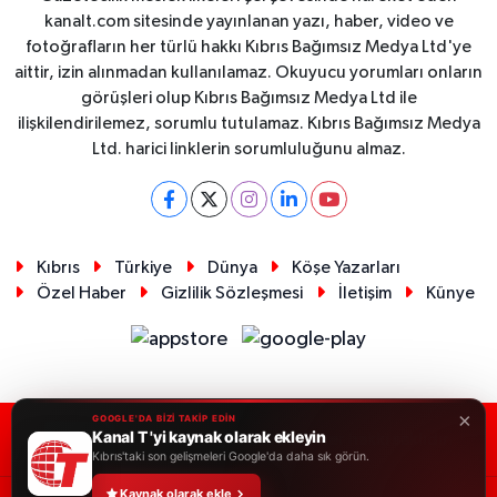
kanalt.com sitesinde yayınlanan yazı, haber, video ve
fotoğrafların her türlü hakkı Kıbrıs Bağımsız Medya Ltd'ye
aittir, izin alınmadan kullanılamaz. Okuyucu yorumları onların
görüşleri olup Kıbrıs Bağımsız Medya Ltd ile
ilişkilendirilemez, sorumlu tutulamaz. Kıbrıs Bağımsız Medya
Ltd. harici linklerin sorumluluğunu almaz.
Kıbrıs
Türkiye
Dünya
Köşe Yazarları
Özel Haber
Gizlilik Sözleşmesi
İletişim
Künye
×
GOOGLE'DA BİZİ TAKİP EDİN
Kanal T 'yi kaynak olarak ekleyin
RSS
Copyright © 2026. Her hakkı saklıdır.
Kıbrıs'taki son gelişmeleri Google'da daha sık görün.
Kaynak olarak ekle