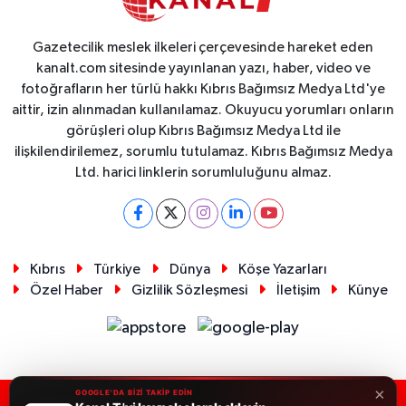
Gazetecilik meslek ilkeleri çerçevesinde hareket eden
kanalt.com sitesinde yayınlanan yazı, haber, video ve
fotoğrafların her türlü hakkı Kıbrıs Bağımsız Medya Ltd'ye
aittir, izin alınmadan kullanılamaz. Okuyucu yorumları onların
görüşleri olup Kıbrıs Bağımsız Medya Ltd ile
ilişkilendirilemez, sorumlu tutulamaz. Kıbrıs Bağımsız Medya
Ltd. harici linklerin sorumluluğunu almaz.
Kıbrıs
Türkiye
Dünya
Köşe Yazarları
Özel Haber
Gizlilik Sözleşmesi
İletişim
Künye
×
GOOGLE'DA BİZİ TAKİP EDİN