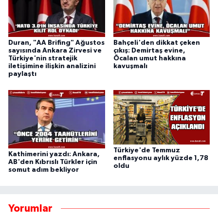
Duran, "AA Brifing" Ağustos
Bahçeli'den dikkat çeken
sayısında Ankara Zirvesi ve
çıkış: Demirtaş evine,
Türkiye'nin stratejik
Öcalan umut hakkına
iletişimine ilişkin analizini
kavuşmalı
paylaştı
Türkiye'de Temmuz
Kathimerini yazdı: Ankara,
enflasyonu aylık yüzde 1,78
AB'den Kıbrıslı Türkler için
oldu
somut adım bekliyor
Yorumlar