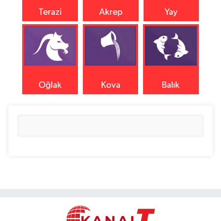
Terazi
Akrep
Yay
Oğlak
Kova
Balık