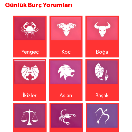
Günlük Burç Yorumları
Yengeç
Koç
Boğa
İkizler
Aslan
Başak