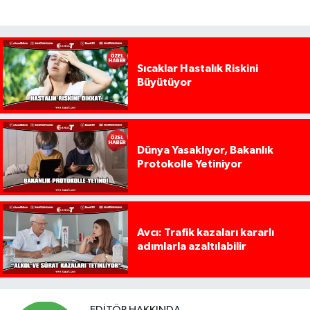
Sıcaklar Hastalık Riskini
Büyütüyor
Dünya Yasaklıyor, Bakanlık
Protokolle Yetiniyor
Avcı: Trafik kazaları kararlı
adımlarla azaltılabilir