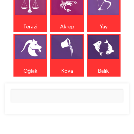
Terazi
Akrep
Yay
Oğlak
Kova
Balık