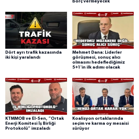
borç vermeyecek
Dört ayrı trafik kazasında
Mehmet Dana: Liderler
iki kişi yaralandı
görüşmesi, sonuç alıcı
olmasını hedeflediğimiz
5+1'in ilk adımı olacak
KTMMOB ve El-Sen, “Ortak
Koalisyon ortaklarında
Enerji Komitesi İş Birliği
seçim ve karma oy mesaisi
Protokolü” imzaladı
sürüyor