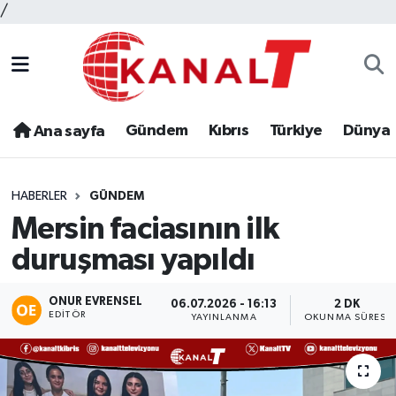
/
Gündem
Kıbrıs
Türkiye
Dünya
Ana sayfa
HABERLER
GÜNDEM
Mersin faciasının ilk
duruşması yapıldı
ONUR EVRENSEL
06.07.2026 - 16:13
2 DK
EDITÖR
YAYINLANMA
OKUNMA SÜRESI