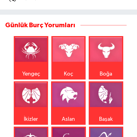
Günlük Burç Yorumları
Yengeç
Koç
Boğa
İkizler
Aslan
Başak