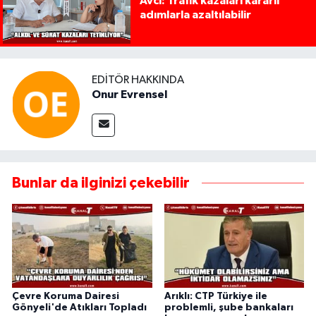
Avcı: Trafik kazaları kararlı
adımlarla azaltılabilir
EDITÖR HAKKINDA
Onur Evrensel
Bunlar da ilginizi çekebilir
Çevre Koruma Dairesi
Arıklı: CTP Türkiye ile
Gönyeli'de Atıkları Topladı
problemli, şube bankaları