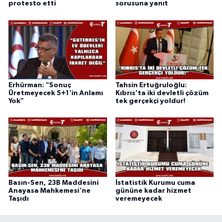
protesto etti
sorusuna yanıt
Erhürman: "Sonuç
Tahsin Ertuğruloğlu:
Üretmeyecek 5+1'in Anlamı
Kıbrıs’ta iki devletli çözüm
Yok"
tek gerçekçi yoldur!
Basın-Sen, 23B Maddesini
İstatistik Kurumu cuma
Anayasa Mahkemesi'ne
gününe kadar hizmet
Taşıdı
veremeyecek