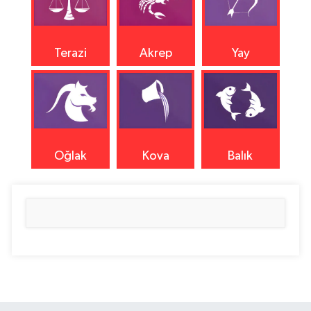
Terazi
Akrep
Yay
Oğlak
Kova
Balık