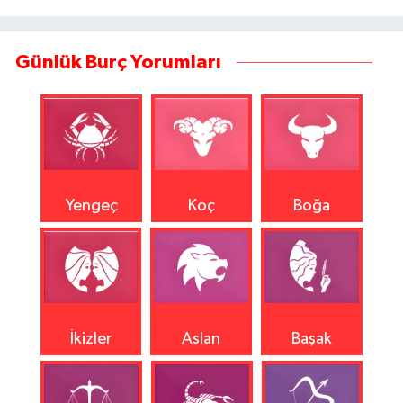
Günlük Burç Yorumları
Yengeç
Koç
Boğa
İkizler
Aslan
Başak