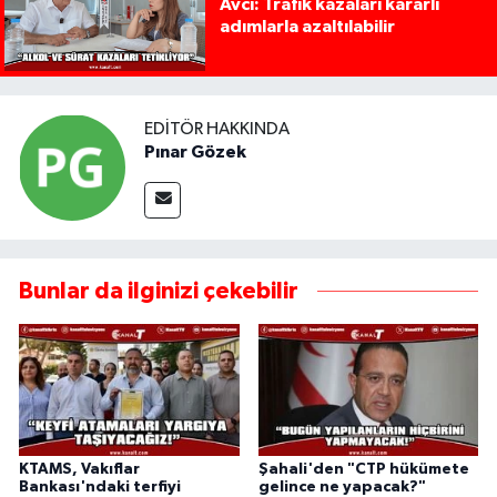
Avcı: Trafik kazaları kararlı
adımlarla azaltılabilir
EDITÖR HAKKINDA
Pınar Gözek
Bunlar da ilginizi çekebilir
KTAMS, Vakıflar
Şahali'den "CTP hükümete
Bankası'ndaki terfiyi
gelince ne yapacak?"