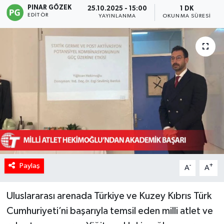
PINAR GÖZEK
25.10.2025 - 15:00
1 DK
EDITÖR
YAYINLANMA
OKUNMA SÜRESI
Paylaş
-
+
A
A
Uluslararası arenada Türkiye ve Kuzey Kıbrıs Türk
Cumhuriyeti’ni başarıyla temsil eden milli atlet ve