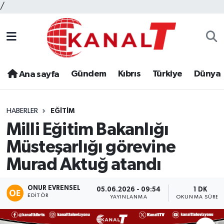
/
Gündem
Kıbrıs
Türkiye
Dünya
Ana sayfa
HABERLER
EĞITIM
Milli Eğitim Bakanlığı
Müsteşarlığı görevine
Murad Aktuğ atandı
ONUR EVRENSEL
05.06.2026 - 09:54
1 DK
EDITÖR
YAYINLANMA
OKUNMA SÜRES