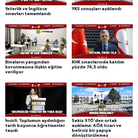
Yeterlik ve İngilizce
YKS sonuçları açıklandı
sınavları tamamlandı
Binaların yangından
KHK sınavlarında katılım
korunmasına ilişkin eğitim
yüzde 74,5 oldu
veriliyor
İncirli: Toplumun aydınlığını
Sekiz STÖ’den ortak
tarih boyunca öğretmenler
açıklama: AÖA ticari ve
taşıdı
belirsiz bir yapıya
dönüştürülemez