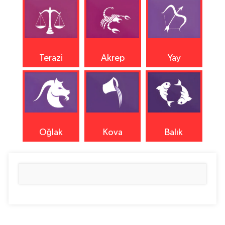
Terazi
Akrep
Yay
Oğlak
Kova
Balık