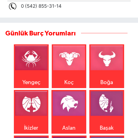
Günlük Burç Yorumları
Yengeç
Koç
Boğa
İkizler
Aslan
Başak