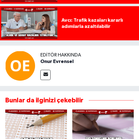
Avcı: Trafik kazaları kararlı
adımlarla azaltılabilir
EDITÖR HAKKINDA
Onur Evrensel
Bunlar da ilginizi çekebilir