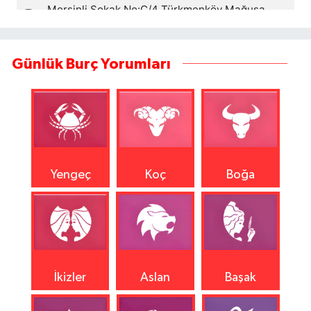
Günlük Burç Yorumları
Yengeç
Koç
Boğa
İkizler
Aslan
Başak