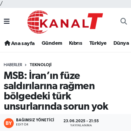
/
Gündem
Kıbrıs
Türkiye
Dünya
Ana sayfa
HABERLER
TEKNOLOJI
MSB: İran’ın füze
saldırılarına rağmen
bölgedeki türk
unsurlarında sorun yok
BAĞIMSIZ YÖNETICI
23.06.2025 - 21:55
EDITÖR
YAYINLANMA