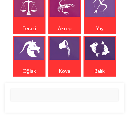
Terazi
Akrep
Yay
Oğlak
Kova
Balık