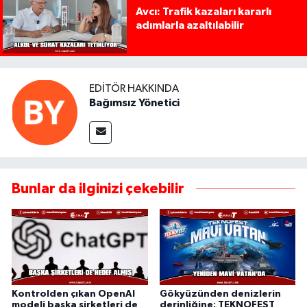
Avcı: Trafik kazaları kararlı
adımlarla azaltılabilir
EDITÖR HAKKINDA
Bağımsız Yönetici
Bunlar da ilginizi çekebilir
Kontrolden çıkan OpenAI
Gökyüzünden denizlerin
modeli başka şirketleri de
derinliğine: TEKNOFEST