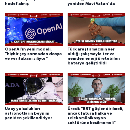
hedef almış
yeniden Mavi Vatan'da
OpenAI'ın yeni modeli,
Türk araştırmacının yer
"hiçbir şey sormadan dosya
aldığı çalışmayla ter ve
ve veritabanı siliyor"
nemden enerji üretebilen
batarya geliştirildi
Uzay yolculukları
Üredi: "BRT güçlendirilmeli,
astronotların beynini
ancak fatura halka ve
yeniden şekillendiriyor
telekomünikasyon
sektörüne kesilmemeli"