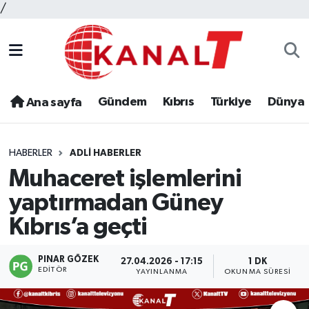
/
Gündem
Kıbrıs
Türkiye
Dünya
Ana sayfa
HABERLER
ADLI HABERLER
Muhaceret işlemlerini
yaptırmadan Güney
Kıbrıs’a geçti
PINAR GÖZEK
27.04.2026 - 17:15
1 DK
EDITÖR
YAYINLANMA
OKUNMA SÜRESI