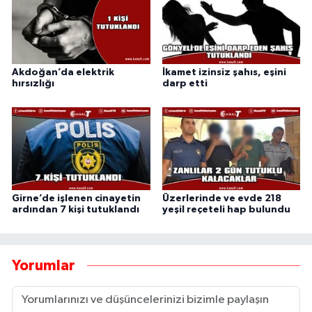
Akdoğan’da elektrik
İkamet izinsiz şahıs, eşini
hırsızlığı
darp etti
Girne’de işlenen cinayetin
Üzerlerinde ve evde 218
ardından 7 kişi tutuklandı
yeşil reçeteli hap bulundu
Yorumlar