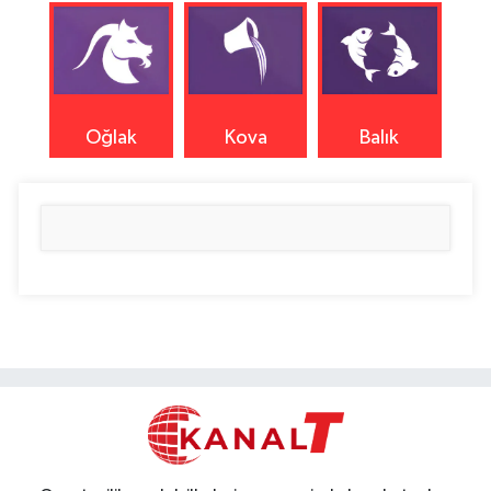
Oğlak
Kova
Balık