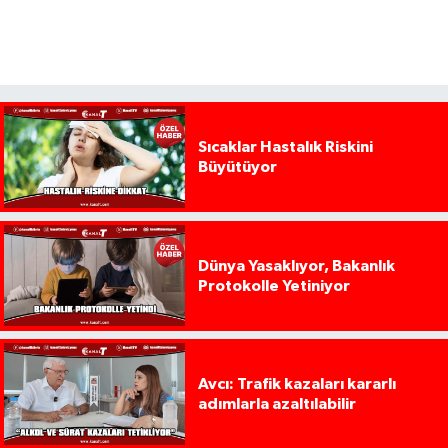
Sıcaklar Hastalık Riskini
Büyütüyor
Dünya Yasaklıyor, Bakanlık
Protokolle Yetiniyor
Avcı: Trafik kazaları kararlı
adımlarla azaltılabilir