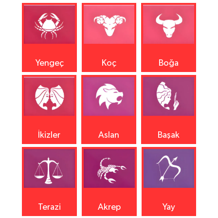
Yengeç
Koç
Boğa
İkizler
Aslan
Başak
Terazi
Akrep
Yay