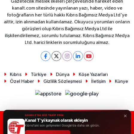
Gazetecilik meslek ilkeleri çerçevesinde hareket eden
kanalt.com sitesinde yayınlanan yazı, haber, video ve
fotoğrafların her türlü hakkı Kıbrıs Bağımsız Medya Ltd'ye
aittir, izin alınmadan kullanılamaz. Okuyucu yorumları onların
görüşleri olup Kıbrıs Bağımsız Medya Ltd ile
ilişkilendirilemez, sorumlu tutulamaz. Kıbrıs Bağımsız Medya
Ltd. harici linklerin sorumluluğunu almaz.
Kıbrıs
Türkiye
Dünya
Köşe Yazarları
Özel Haber
Gizlilik Sözleşmesi
İletişim
Künye
×
GOOGLE'DA BİZİ TAKİP EDİN
Kanal T 'yi kaynak olarak ekleyin
RSS
Copyright © 2026. Her hakkı saklıdır.
Kıbrıs'taki son gelişmeleri Google'da daha sık görün.