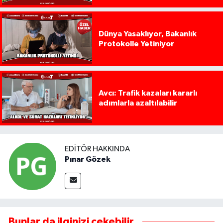
Dünya Yasaklıyor, Bakanlık
Protokolle Yetiniyor
Avcı: Trafik kazaları kararlı
adımlarla azaltılabilir
EDITÖR HAKKINDA
Pınar Gözek
Bunlar da ilginizi çekebilir