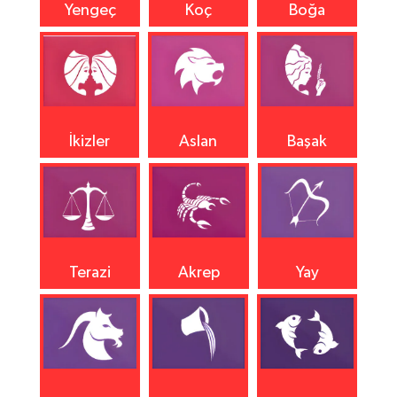
Yengeç
Koç
Boğa
İkizler
Aslan
Başak
Terazi
Akrep
Yay