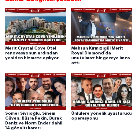
Merit Crystal Cove Otel
Mahsun Kırmızıgül Merit
renovasyonun ardından
Royal Diamond’da
yeniden hizmete açılıyor
unutulmaz bir geceye imza
attı
Somer Sivrioğlu, Sinem
Ünlülere yönelik uyuşturucu
Güven, Büşra Pekin, Burak
operasyonu
Deniz ve Norm Ender dahil
14 gözaltı kararı