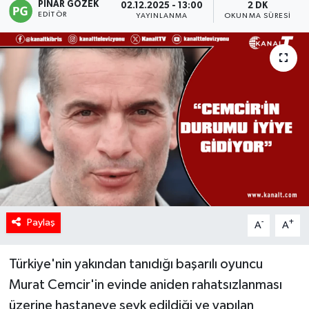
PINAR GÖZEK
02.12.2025 - 13:00
2 DK
EDITÖR
YAYINLANMA
OKUNMA SÜRESI
Paylaş
-
+
A
A
Türkiye'nin yakından tanıdığı başarılı oyuncu
Murat Cemcir'in evinde aniden rahatsızlanması
üzerine hastaneye sevk edildiği ve yapılan