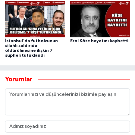
İstanbul'da futbolcunun
Erol Köse hayatını kaybetti
silahlı saldırıda
öldürülmesine ilişkin 7
şüpheli tutuklandı
Yorumlar