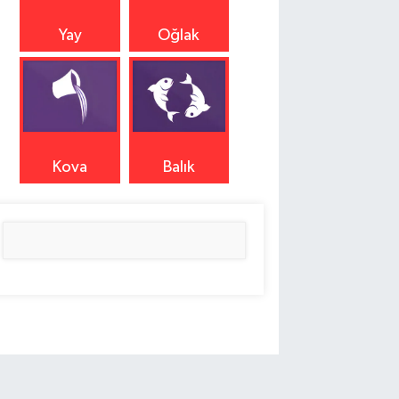
Yay
Oğlak
Kova
Balık