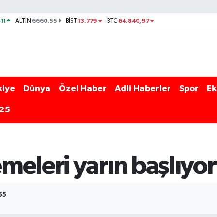
11
6660.55
13.779
64.840,97
ALTIN
BİST
BTC
kiye
Dünya
Özel Haber
Adli Haberler
Spor
Ek
025
eleri yarın başlıyor
55