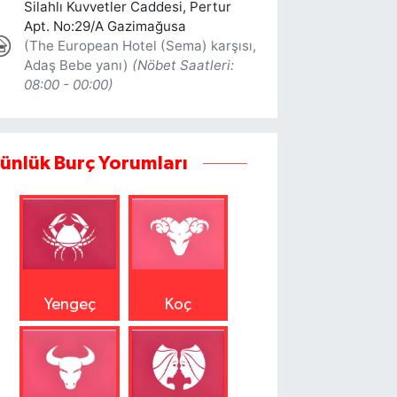
ünlük Burç Yorumları
Yengeç
Koç