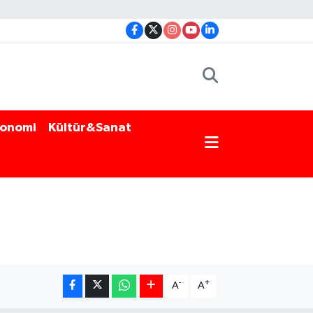
onomi
Kültür&Sanat
-
+
A
A