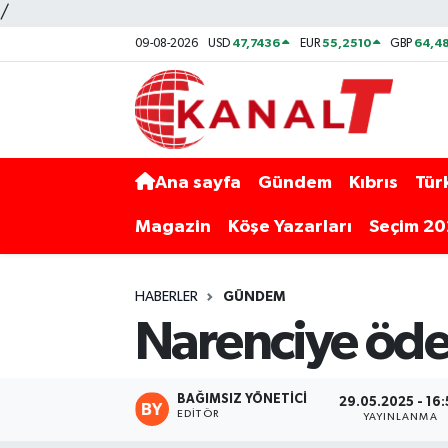
/
47,7436
55,2510
64,48
09-08-2026
USD
EUR
GBP
Ana sayfa
Gündem
Kıbrıs
Tür
Magazin
Köşe Yazarları
Seçim 2
HABERLER
GÜNDEM
Narenciye ödem
BAĞIMSIZ YÖNETICI
29.05.2025 - 16:
EDITÖR
YAYINLANMA