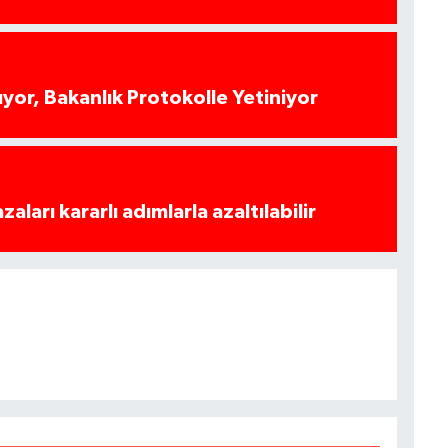
yor, Bakanlık Protokolle Yetiniyor
azaları kararlı adımlarla azaltılabilir