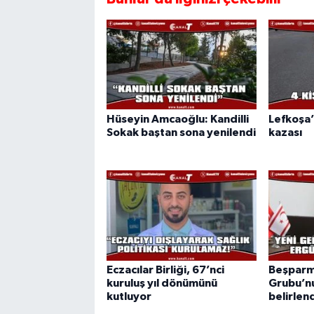
Hüseyin Amcaoğlu: Kandilli
Lefkoşa’
Sokak baştan sona yenilendi
kazası
Eczacılar Birliği, 67’nci
Beşparm
kuruluş yıl dönümünü
Grubu’nu
kutluyor
belirlen