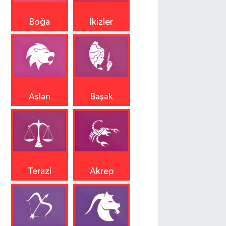
Boğa
İkizler
Aslan
Başak
Terazi
Akrep