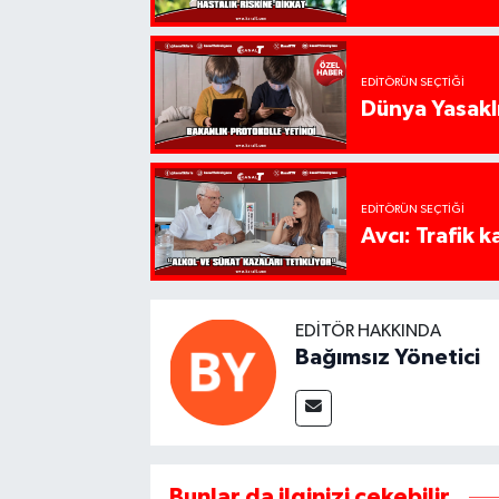
EDITÖRÜN SEÇTIĞI
Dünya Yasaklı
EDITÖRÜN SEÇTIĞI
Avcı: Trafik k
EDITÖR HAKKINDA
Bağımsız Yönetici
Bunlar da ilginizi çekebilir