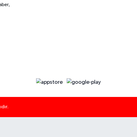
aber,
dır.