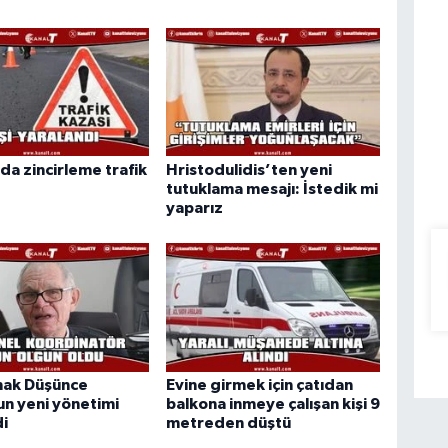
da zincirleme trafik
Hristodulidis’ten yeni
tutuklama mesajı: İstedik mi
yaparız
ak Düşünce
Evine girmek için çatıdan
n yeni yönetimi
balkona inmeye çalışan kişi 9
di
metreden düştü